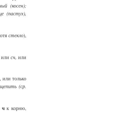
ный (косен);
е (пастух),
стекло
хотя
),
сч,
или
или
, или только
щепить (ср.
ч
а
к корню,