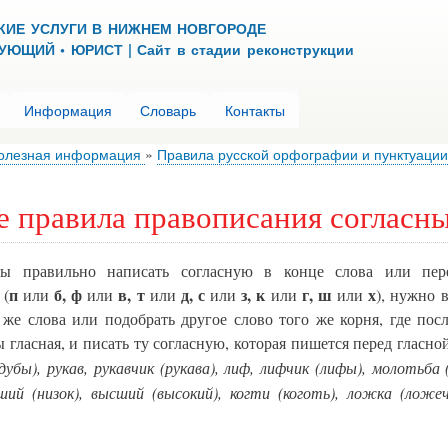
Перейти
КИЕ УСЛУГИ В НИЖНЕМ НОВГОРОДЕ
к
ЮЩИЙ • ЮРИСТ | Сайт в стадии реконструкции
основному
содержанию
Информация
Словарь
Контакты
олезная информация
Правила русской орфографии и пунктуации
 правила правописания согласн
 правильно написать согласную в конце слова или пер
п
б, ф
в, т
д, с
з, к
г, ш
х
 (
или
или
или
или
или
или
), нужно 
 же слова или подобрать другое слово того же корня, где посл
ы гласная, и писать ту согласную, которая пишется перед гласно
(дубы), рукав, рукавчик (рукава), лиф, лифчик (лифы), молотьба
зший (низок), высший (высокий), когти (коготь), ложка (ложеч