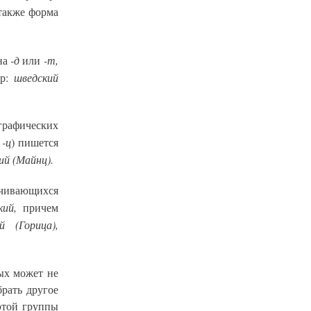
также форма
-д
-т,
 на
или
шведский
ер:
графических
-ц
е
) пишется
ий (Майнц).
нчивающихся
кий,
причем
й (Горица),
ных может не
рать другое
этой группы