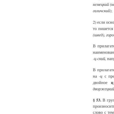
немецкий (н
галичский
);
2) если осн
то пишется
(швед), гор
В прилагат
наименован
-ц-ский,
нап
В прилагат
-ц
на
с пре
ц
двойное
дворжецкий 
§ 53.
В груп
произносит
слово с те