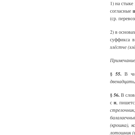
1) на стыке
ш
согласные
(ср. перевоз
2) в основа
суффикса 
хлёстче (хл
Примечание
§ 55.
В чис
двенадцать,
§ 56.
В слов
н
с
, пишет
стрелочник,
балалаечный
(крошка), к
лотошник (