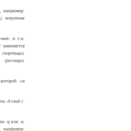
, например:
), попутчик
 -чат-
и т.п.
т
заменяется
(черепица),
(ресница),
-ся
 которой
-д-ский (-
 на
-ц
-к,
 на
или
,
например: