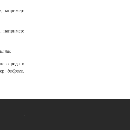
ч,
например:
ш
, например:
ошник.
него рода в
доброго,
мер: