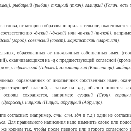
емец), рыбацкий (рыбак), ткацкий (ткач), галицкий
Галич;
(
есть 
ова слова, от которого образовано прилагательное, оканчивается
-д-ский (-д-ской)
-т-ский (т-ской),
 соответственно
или
наприм
одской (город), советский (совет), марксистский (марксист).
ельных, образованных от иноязычных собственных имен (гео
-ц
ий), оканчивающихся на
с предшествующей согласной (кром
пфальцский (Пфальц), констанцский (Констанца), майнцк
ример:
ельных, образованных от иноязычных собственных имен, ока
-цц-,
-ц-
дшествующей гласной, а также на
обычно пишется
суэцкий (Суэц), горицки
основы сохраняется, например:
(Дворжец), ниццкий (Ницца), абруццкий (Абруццо).
стн, стл, здн
пе согласных (например,
и т.д.) один из соглас
ься. Для правильного написания надо изменить слово или подоб
м же корнем так, чтобы после первого или второго согласного 