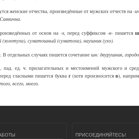
-и
тся женские отчества, произведённые от мужских отчеств на
 Саввична
.
-х,
-н-
произведённых от основ на
перед суффиксом
пишется
(золотуха), суматошный (суматоха), наушник (ухо).
.
шн: двурушник, город
В отдельных случаях пишется сочетание
 пад. ед. ч. прилагательных и местоимений мужского и сред
г
в
перед гласными пишется буква
(хотя произносится
), напри
 того, всего, моего.
АБОТЫ
ПРИСОЕДИНЯЙТЕСЬ!