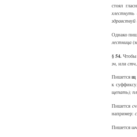
стоял глас
хлестнуть 
здравствуй 
Однако пи
лестница
(х
§ 54.
Чтобы 
зч,
стч,
или
щ
Пишется
к суффиксу
щепать); пл
сч
Пишется
с
например:
шч
Пишется