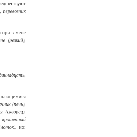
редшествуют
перевозчик
),
 при замене
зче (резкий),
диннадцать,
чинающимися
ечник (печь),
я (скворец),
), крошечный
(лоток),
но: