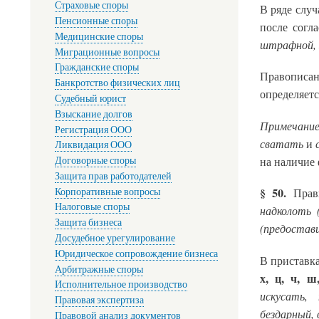
Страховые споры
В ряде случ
Пенсионные споры
после согла
Медицинские споры
штрафной, з
Миграционные вопросы
Гражданские споры
Правописа
Банкротство физических лиц
определяетс
Судебный юрист
Взыскание долгов
Примечание
Регистрация ООО
сватать
и
Ликвидация ООО
Договорные споры
на наличие
Защита прав работодателей
Корпоративные вопросы
§ 50.
Прав
Налоговые споры
надколоть 
Защита бизнеса
(предостави
Досудебное урегулирование
Юридическое сопровождение бизнеса
В приставк
Арбитражные споры
х, ц, ч, ш
Исполнительное производство
искусать, 
Правовая экспертиза
бездарный, 
Правовой анализ документов