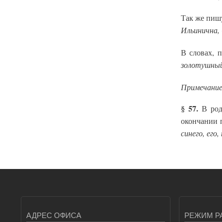
Так же пишу
Ильинична,
В словах, 
золотушный 
Примечание
§ 57.
В род.
окончании 
синего, его,
АДРЕС ОФИСА
РЕЖИМ Р