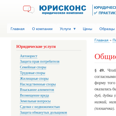
ЮРИДИЧЕС
✅ ПРАКТИКУ
Главная
О компании
Услуги
Цены
Образцы
Главная
П
Юридические услуги
Общие
Автоюрист
Защита прав потребителя
Семейные споры
§ 49.
Чтобы
Трудовые споры
согласными
Жилищные споры
форму того
Наследственные споры
оказалась б
Взыскание алиментов
дуб, дубки 
Возмещение вреда
Земельные вопросы
низкий, ни
Сделки с недвижимостью
(плошечка)
.
Защита обманутых дольщиков