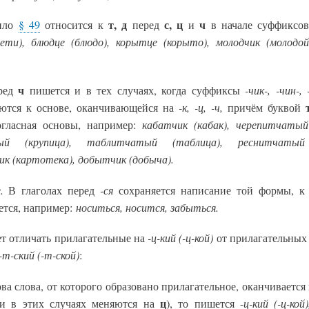
т, д
с, ц
ч
ило
§ 49
относится к
перед
и
в начале суффиксов
ети), блюдце (блюдо), корытце (корыто), молодчик (молодой
ч
-чик-, -чин-,
ред
пишется и в тех случаях, когда суффиксы
-к, -ц, -ч,
ются к основе, оканчивающейся на
причём буквой
кабатчик (кабак), черепитчатый 
огласная основы, например:
ый (крупица), таблитчатый (таблица), реснитчатый 
к (картотека), добытчик (добыча).
.
-ся
В глаголах перед
сохраняется написание той формы, к
носиться, носится, забыться.
ется, например:
-ц-кий (-ц-кой)
т отличать прилагательные на
от прилагательных
-т-ский (-т-ской)
:
ова слова, от которого образовано прилагательное, оканчивается
ц
ц-кий (-ц-кой)
и в этих случаях меняются на
), то пишется -