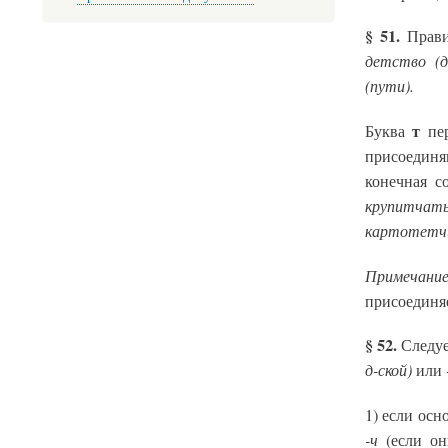
§ 51.
Прав
детство (д
(пути).
т
Буква
пе
присоединя
конечная с
крупитчат
картотетчи
Примечание
присоединя
§ 52.
Следуе
д-ской)
или
1) если осн
-ч
(если он