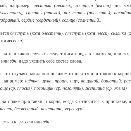
честный (честен), костный (кости),
кос
ный, например:
но:
(хлестать), стлать (стелю), но: слать (посылать); пастбищ
(здравый), сердце (сердечный), солнце (солнечный).
блеснуть
блестеть
плеснуть
плеск
склянка
шется
(хотя
),
(хотя
),
(
лесенка
отя
).
щ
шч,
жч,
знать, в каких случаях следует писать
, а в каких
или
здч,
или
надо уяснить себе состав слова.
в тех случаях, когда оно целиком относится или только к корню
щётка, щука, прощу, ищу, вощаной, дощатый; рас
, например:
още (ср. плоско); погонщик (ср. погонять); женщина (ср. жена).
с
на стыке приставки и корня, когда
относится к приставке, 
честь, бесчестный, исчерпать, чересчур.
, жч, сч, зч, стч
здч
или
: