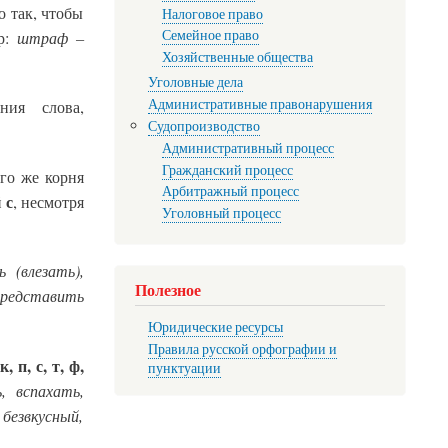
о так, чтобы
Налоговое право
Семейное право
штраф –
р:
Хозяйственные общества
Уголовные дела
Административные правонарушения
ния слова,
Судопроизводство
Административный процесс
Гражданский процесс
ого же корня
Арбитражный процесс
с
й
, несмотря
Уголовный процесс
ь (влезать),
Полезное
представить
Юридические ресурсы
Правила русской орфографии и
к, п, с, т, ф,
и
пунктуации
, вспахать,
безвкусный,