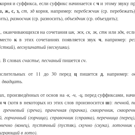
ч
 корня и суффикса, если суффикс начинается с
и этому звуку п
, ж, с, з,
ст, зд
перебежчик
корня, например:
(ср. перебежать
разносчик
объездчик
ить),
(ср. разносить),
(ср. объездить);
шк, жк, ск, зк, стк
здк,
х, оканчивающихся на сочетания
или
если
к
ч
ре
вместо
в этих сочетаниях появляется звук
, например:
ёсткий), веснушчатый (веснушки).
.
счастье, песчаный
сч
В словах
пишется
.
ц
д
о
лительных от 11 до 30 перед
пишется
, например:
 двадцать.
-к, -ч, -ц,
ах, произведённых от основ на
перед суффиксами, на
ч
ш
печной, п
ся
(хотя в некоторых из этих слов произносится
):
 гречневый (греча), прачечная (прачка), скворечник, скворечн
, горчичный (горчица), справочник (справка), перечница (перец
онечно (конец), пустячный (пустяк), скучно (скука), лоточник 
играющий в лото)
.