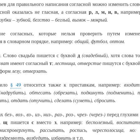
аев для правильного написания согласной можно изменить слов
р, л, м, н, в,
сной оказалась не гласная, а согласная
наприме
убки – зубной, бегство – беглый, вымок – мокрый.
ние согласных, которые нельзя проверить путем измене
общий, футбол, оптом.
я в словарном порядке, например:
.
д
(свадебный)
Слово свадьба пишется с буквой
, хотя слова т
сват
т
лестница, отверстие
имеют согласный
;
пишутся с букво
лезу, отверзать.
 форм
входит
ило
§ 49
относится также к приставкам, например:
(надрубить), обтесать (обрезать), подкинуть (подменить), 
ть), отдать (отучить), сделать (суметь), сбросить.
без-, воз-, вз-, из-, низ-, раз-, роз-, чрез- (через-)
ах
перед глухим
, щ
с
з
бесполезный, воспитать
пишется
вместо
, например:
ниспровергнуть, рассыпать, роспись, чересполосица, но: 
вздремнуть, возбудить, избавить
и т.п.