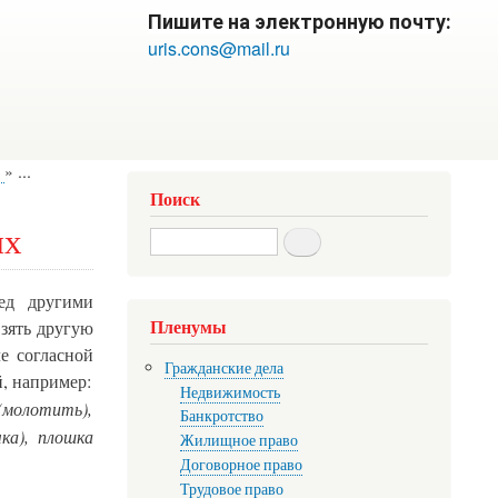
Пишите на электронную почту:
uris.cons@mail.ru
...
Поиск
ых
Search
ед другими
Пленумы
взять другую
е согласной
Гражданские дела
й, например:
Недвижимость
 (молотить),
Банкротство
ка), плошка
Жилищное право
Договорное право
Трудовое право