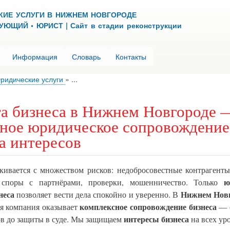
Перейти
КИЕ УСЛУГИ В НИЖНЕМ НОВГОРОДЕ
к
ЮЩИЙ • ЮРИСТ | Сайт в стадии реконструкции
основному
содержанию
Информация
Словарь
Контакты
ридические услуги
...
а бизнеса в Нижнем Новгороде 
ное юридическое сопровождение
а интересов
лкивается с множеством рисков: недобросовестные контрагенты
ю
, споры с партнёрами, проверки, мошенничество. Только
неса
Нижнем Нов
позволяет вести дела спокойно и уверенно. В
комплексное сопровождение бизнеса
я компания оказывает
— о
интересы бизнеса
ов до защиты в суде. Мы защищаем
на всех ур