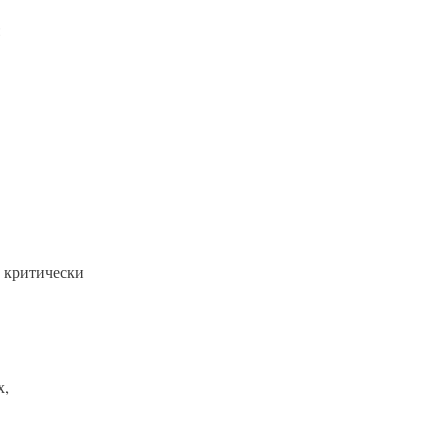
:
 критически
х,