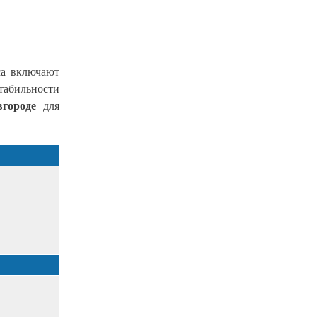
са включают
табильности
городе
для