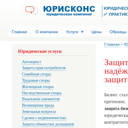
ЮРИДИЧЕС
✅ ПРАКТИКУ
Главная
О компании
Услуги
Цены
Образцы
Главная
Ю
Юридические услуги
Защит
Автоюрист
надёж
Защита прав потребителя
Семейные споры
защит
Трудовые споры
Жилищные споры
Наследственные споры
Бизнес ста
Взыскание алиментов
претензии
Возмещение вреда
защита биз
Земельные вопросы
юридическа
Сделки с недвижимостью
контрагент
Защита обманутых дольщиков