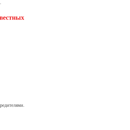
.
естных
редителями.