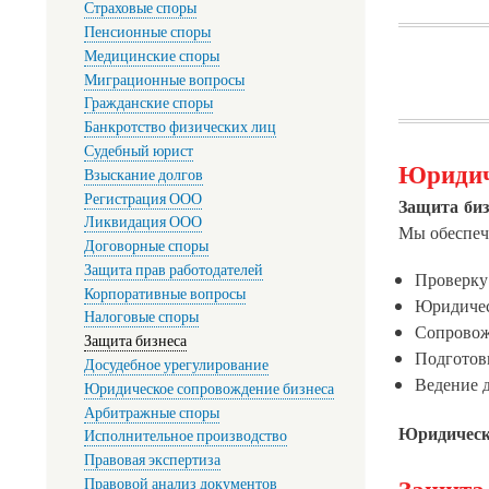
Страховые споры
Пенсионные споры
Медицинские споры
Миграционные вопросы
Гражданские споры
Банкротство физических лиц
Судебный юрист
Юридиче
Взыскание долгов
Регистрация ООО
Защита биз
Ликвидация ООО
Мы обеспеч
Договорные споры
Защита прав работодателей
Проверку 
Корпоративные вопросы
Юридичес
Налоговые споры
Сопровожд
Защита бизнеса
Подготов
Досудебное урегулирование
Ведение д
Юридическое сопровождение бизнеса
Арбитражные споры
Юридическо
Исполнительное производство
Правовая экспертиза
Правовой анализ документов