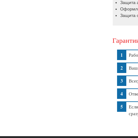
Защита а
Оформле
Защита о
Гаранти
Рабо
Ваша
Всег
Отве
Если
сраз