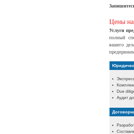
Запишитесь
Цены на
Услуги пре
полный спе
вашего де
предприним
Юридичес
Экспресс
Комплек
Due dili
Аудит до
Договорн
Разработ
Составле