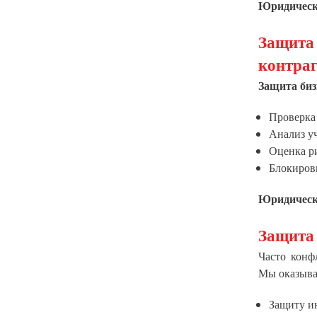
Юридическа
Защит
контраг
Защита биз
Проверка
Анализ уч
Оценка ри
Блокиров
Юридическа
Защита 
Часто конф
Мы оказыва
Защиту ин