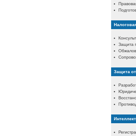
Правовая
Подготов
Налогова
Консуль
Защита п
Обжалов
Сопрово
Защита от
Разработ
Юридичес
Восстано
Противо
Интеллект
Регистра