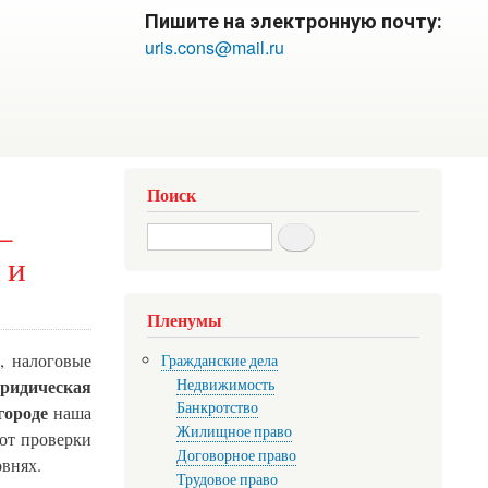
Пишите на электронную почту:
uris.cons@mail.ru
Поиск
—
Search
 и
Пленумы
, налоговые
Гражданские дела
ридическая
Недвижимость
Банкротство
городе
наша
Жилищное право
т проверки
Договорное право
овнях.
Трудовое право