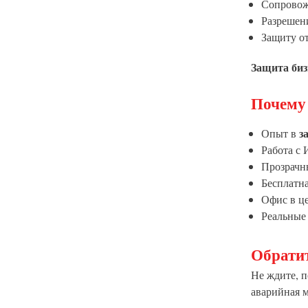
Сопровож
Разрешен
Защиту от
Защита биз
Почему
з
Опыт в
Работа с
Прозрачн
Бесплатна
Офис в ц
Реальные
Обратит
Не ждите, п
аварийная 