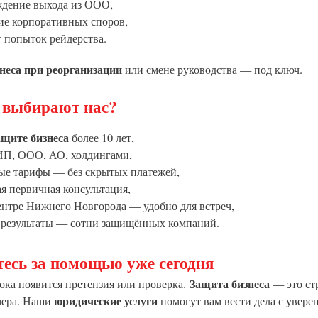
дение выхода из ООО,
ие корпоративных споров,
 попыток рейдерства.
неса при реорганизации
или смене руководства — под ключ.
 выбирают нас?
ащите бизнеса
более 10 лет,
 ИП, ООО, АО, холдингами,
ые тарифы — без скрытых платежей,
я первичная консультация,
ентре Нижнего Новгорода — удобно для встреч,
 результаты — сотни защищённых компаний.
есь за помощью уже сегодня
Защита бизнеса
ока появится претензия или проверка.
— это стр
юридические услуги
мера. Наши
помогут вам вести дела с увере