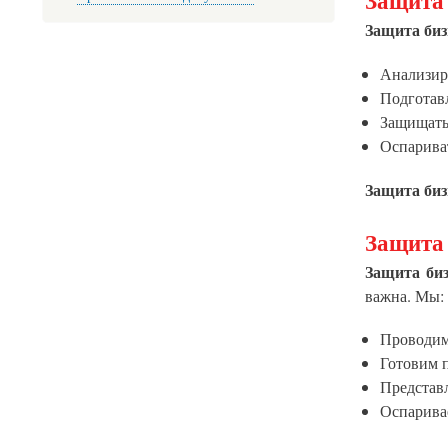
Защита 
Защита биз
Анализиро
Подготавл
Защищать
Оспарива
Защита биз
Защита 
Защита биз
важна. Мы:
Проводим
Готовим п
Представ
Оспарива