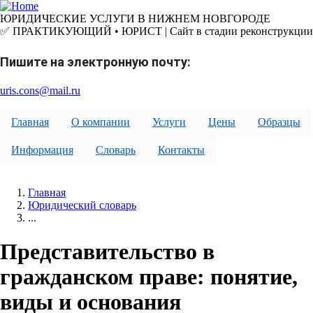
Перейти
к
ЮРИДИЧЕСКИЕ УСЛУГИ В НИЖНЕМ НОВГОРОДЕ
основному
✅ ПРАКТИКУЮЩИЙ • ЮРИСТ | Сайт в стадии реконструкции
содержанию
Пишите на электронную почту:
uris.cons@mail.ru
Главная
О компании
Услуги
Цены
Образцы
Информация
Словарь
Контакты
Главная
Юридический словарь
...
Представительство в
гражданском праве: понятие,
виды и основания