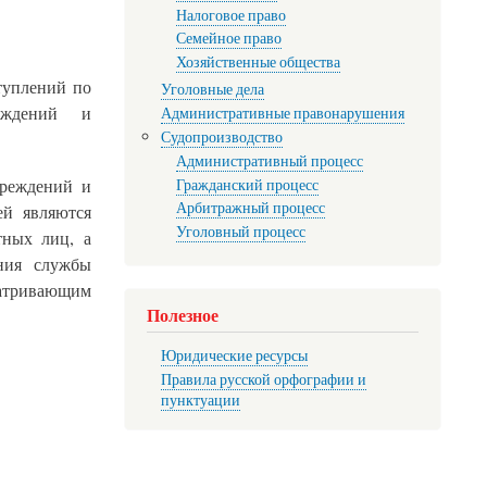
Налоговое право
Семейное право
Хозяйственные общества
туплений по
Уголовные дела
реждений и
Административные правонарушения
Судопроизводство
Административный процесс
Гражданский процесс
чреждений и
Арбитражный процесс
ей являются
Уголовный процесс
тных лиц, а
ния службы
тривающим
Полезное
Юридические ресурсы
Правила русской орфографии и
пунктуации