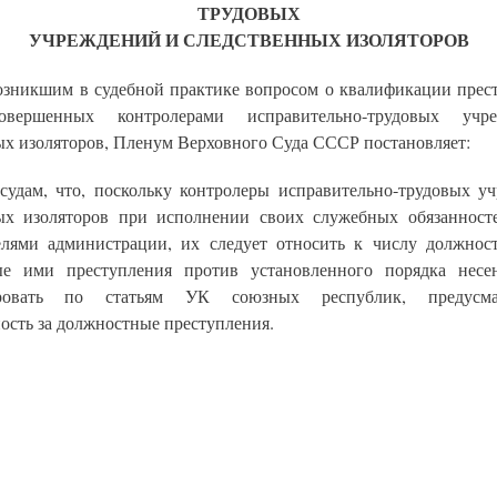
ТРУДОВЫХ
УЧРЕЖДЕНИЙ И СЛЕДСТВЕННЫХ ИЗОЛЯТОРОВ
возникшим в судебной практике вопросом о квалификации прес
овершенных контролерами исправительно-трудовых уч
ых изоляторов, Пленум Верховного Суда СССР постановляет:
 судам, что, поскольку контролеры исправительно-трудовых у
ых изоляторов при исполнении своих служебных обязанност
елями администрации, их следует относить к числу должнос
ые ими преступления против установленного порядка несе
ировать по статьям УК союзных республик, предусма
ость за должностные преступления.