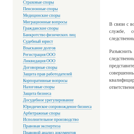
Страховые споры
Пенсионные споры
Медицинские споры
Миграционные вопросы
В связи с 
Гражданские споры
службе, с
Банкротство физических лиц
следственн
Судебный юрист
Взыскание долгов
Разъяснить
Регистрация ООО
следственн
Ликвидация ООО
представит
Договорные споры
совершенн
Защита прав работодателей
квалифиц
Корпоративные вопросы
ответственн
Налоговые споры
Защита бизнеса
Досудебное урегулирование
Юридическое сопровождение бизнеса
Арбитражные споры
Исполнительное производство
Правовая экспертиза
Правовой анализ документов