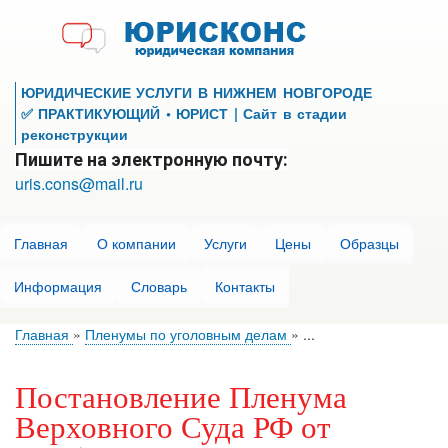
Перейти
к
основному
содержанию
ЮРИДИЧЕСКИЕ УСЛУГИ В НИЖНЕМ НОВГОРОДЕ
✅ ПРАКТИКУЮЩИЙ • ЮРИСТ | Сайт в стадии
реконструкции
Пишите на электронную почту:
uris.cons@mail.ru
Главная
О компании
Услуги
Цены
Образцы
Информация
Словарь
Контакты
Главная
Пленумы по уголовным делам
...
Постановление Пленума
Верховного Суда РФ от