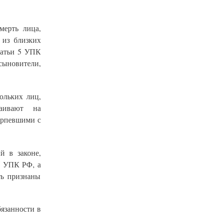
мерть лица,
 из близких
татьи 5 УПК
усыновители,
ольких лиц,
аивают на
ерпевшими с
й в законе,
5 УПК РФ, а
ть признаны
бязанности в