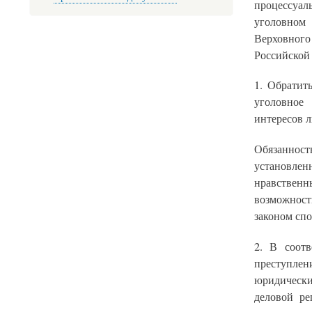
процессуа
уголовном 
Верховного
Российской 
1. Обратит
уголовное
интересов л
Обязаннос
установле
нравственн
возможност
законом спо
2. В соотв
преступле
юридическ
деловой ре