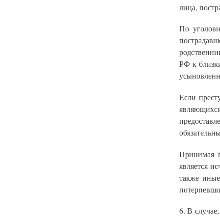
лица, постр
По уголовн
пострадавш
родственни
РФ к близки
усыновленны
Если прест
являющих
предоставл
обязательн
Принимая в
является и
также иные
потерпевши
6. В случае