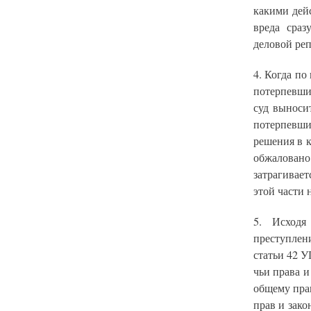
какими дей
вреда сраз
деловой реп
4. Когда по
потерпевши
суд выноси
потерпевшим
решения в 
обжаловано
затрагивае
этой части 
5. Исходя
преступлен
статьи 42 У
чьи права 
общему пра
прав и зако