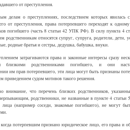
адавшего от преступления.
ым делам о преступлениях, последствием которых явилась с
его от преступления, права потерпевшего переходят к одному
ков погибшего (часть 8 статьи 42 УПК РФ). В силу пункта 4 с
м родственникам относятся супруг, супруга, родители, дети, 
е, родные братья и сестры, дедушка, бабушка, внуки.
уплением затрагиваются права и законные интересы сразу неск
ся близкими родственниками погибшего, и они наст
ении им прав потерпевшего, эти лица могут быть признаны пот
ым приведением судом мотивов такого решения.
о внимание, что перечень близких родственников, указанны
счерпывающим, родственники, не названные в пункте 4 статьи 
 лица (например соседи, знакомые погибшего), не могут бы
ми.
, когда потерпевшим признано юридическое лицо, его права и о