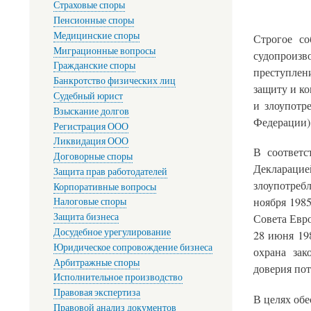
Страховые споры
Пенсионные споры
Медицинские споры
Строгое со
Миграционные вопросы
судопроизв
Гражданские споры
преступлен
Банкротство физических лиц
защиту и к
Судебный юрист
и злоупотр
Взыскание долгов
Федерации)
Регистрация ООО
Ликвидация ООО
В соответс
Договорные споры
Декларац
Защита прав работодателей
злоупотреб
Корпоративные вопросы
ноября 1985
Налоговые споры
Защита бизнеса
Совета Евр
Досудебное урегулирование
28 июня 19
Юридическое сопровождение бизнеса
охрана зак
Арбитражные споры
доверия по
Исполнительное производство
Правовая экспертиза
В целях об
Правовой анализ документов