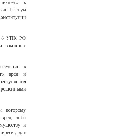
рпевшего в
есов Пленум
Конституции
ьи 6 УПК РФ
и законных
есечение в
ить вред и
реступления
апрещенными
м, которому
вред, либо
муществу и
тересы, для