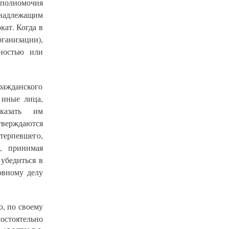
 полномочия
надлежащим
кат. Когда в
ганизации),
ностью или
ражданского
 иные лица,
казать им
верждаются
терпевшего,
д, принимая
 убедиться в
овному делу
о, по своему
остоятельно