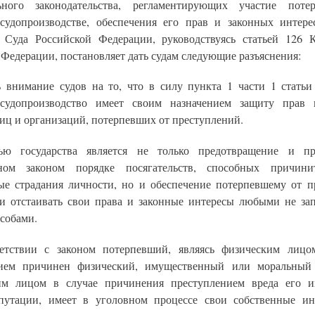
льного законодательства, регламентирующих участие поте
судопроизводстве, обеспечения его прав и законных интер
 Суда Российской Федерации, руководствуясь статьей 126 
Федерации, постановляет дать судам следующие разъяснения:
ь внимание судов на то, что в силу пункта 1 части 1 стат
 судопроизводство имеет своим назначением защиту прав 
иц и организаций, потерпевших от преступлений.
тью государства является не только предотвращение и пр
нном законом порядке посягательств, способных причин
ые страдания личности, но и обеспечение потерпевшему от п
и отстаивать свои права и законные интересы любыми не з
собами.
етствии с законом потерпевший, являясь физическим лицо
нием причинен физический, имущественный или моральный 
им лицом в случае причинения преступлением вреда его и
путации, имеет в уголовном процессе свои собственные ин