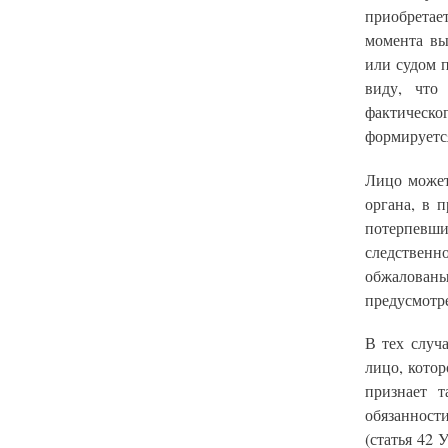
приобретае
момента вы
или судом 
виду, что
фактическо
формируетс
Лицо может
органа, в 
потерпевш
следственн
обжалованы
предусмотр
В тех случ
лицо, кото
признает т
обязанност
(статья 42