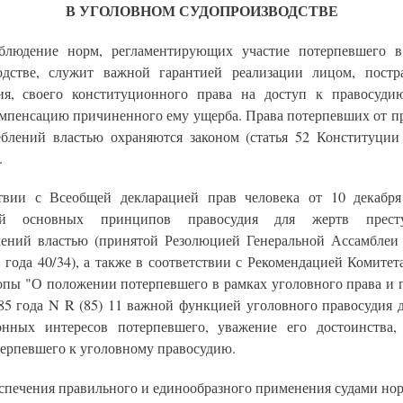
В УГОЛОВНОМ СУДОПРОИЗВОДСТВЕ
блюдение норм, регламентирующих участие потерпевшего 
одстве, служит важной гарантией реализации лицом, пост
ия, своего конституционного права на доступ к правосуди
омпенсацию причиненного ему ущерба. Права потерпевших от п
еблений властью охраняются законом (статья 52 Конституции
.
твии с Всеобщей декларацией прав человека от 10 декабря
ией основных принципов правосудия для жертв прест
лений властью (принятой Резолюцией Генеральной Ассамбле
 года 40/34), а также в соответствии с Рекомендацией Комите
опы "О положении потерпевшего в рамках уголовного права и п
85 года N R (85) 11 важной функцией уголовного правосудия 
онных интересов потерпевшего, уважение его достоинства
терпевшего к уголовному правосудию.
еспечения правильного и единообразного применения судами нор