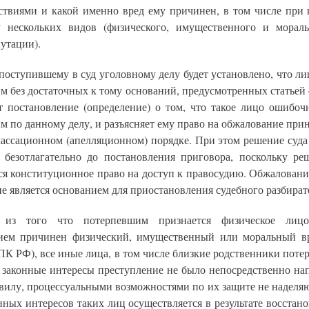
ствиями и какой именно вред ему причинен, в том числе при
у нескольких видов (физического, имущественного и мораль
утации).
 поступившему в суд уголовному делу будет установлено, что л
м без достаточных к тому оснований, предусмотренных статьей
т постановление (определение) о том, что такое лицо ошибоч
 по данному делу, и разъясняет ему право на обжалование при
кассационном (апелляционном) порядке. При этом решение суда
 безотлагательно до постановления приговора, поскольку ре
тся конституционное право на доступ к правосудию. Обжаловани
не является основанием для приостановления судебного разбират
 из того что потерпевшим признается физическое лицо
ием причинен физический, имущественный или моральный вр
ПК РФ), все иные лица, в том числе близкие родственники поте
и законные интересы преступление не было непосредственно нап
вилу, процессуальными возможностями по их защите не наделяю
нных интересов таких лиц осуществляется в результате восстан