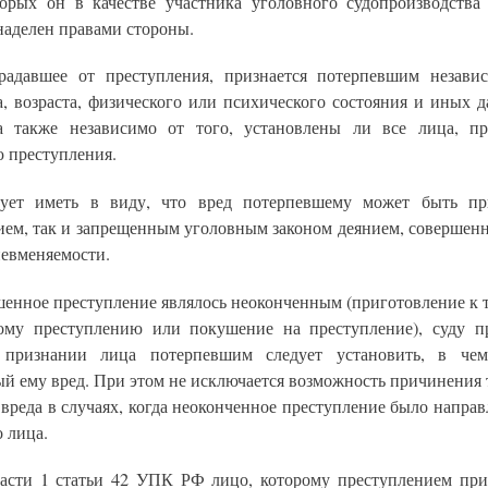
орых он в качестве участника уголовного судопроизводства
наделен правами стороны.
радавшее от преступления, признается потерпевшим незави
а, возраста, физического или психического состояния и иных д
а также независимо от того, установлены ли все лица, п
 преступления.
дует иметь в виду, что вред потерпевшему может быть пр
ием, так и запрещенным уголовным законом деянием, совершен
невменяемости.
шенное преступление являлось неоконченным (приготовление к 
ому преступлению или покушение на преступление), суду 
 признании лица потерпевшим следует установить, в чем
й ему вред. При этом не исключается возможность причинения 
вреда в случаях, когда неоконченное преступление было напра
 лица.
части 1 статьи 42 УПК РФ лицо, которому преступлением при