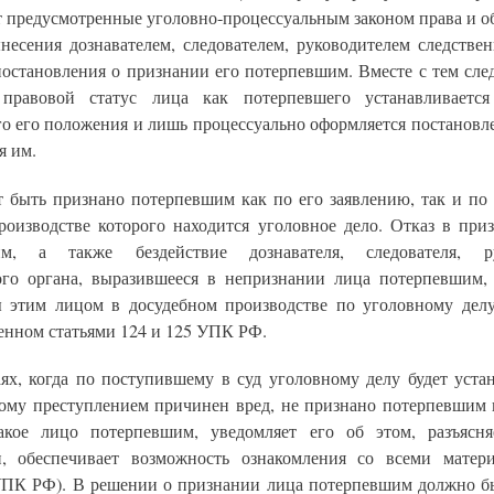
т предусмотренные уголовно-процессуальным законом права и об
несения дознавателем, следователем, руководителем следствен
постановления о признании его потерпевшим. Вместе с тем след
 правовой статус лица как потерпевшего устанавливается
го его положения и лишь процессуально оформляется постановле
я им.
 быть признано потерпевшим как по его заявлению, так и по
производстве которого находится уголовное дело. Отказ в при
им, а также бездействие дознавателя, следователя, ру
ого органа, выразившееся в непризнании лица потерпевшим,
 этим лицом в досудебном производстве по уголовному делу
енном статьями 124 и 125 УПК РФ.
аях, когда по поступившему в суд уголовному делу будет устан
рому преступлением причинен вред, не признано потерпевшим п
акое лицо потерпевшим, уведомляет его об этом, разъясн
и, обеспечивает возможность ознакомления со всеми матер
 УПК РФ). В решении о признании лица потерпевшим должно бы