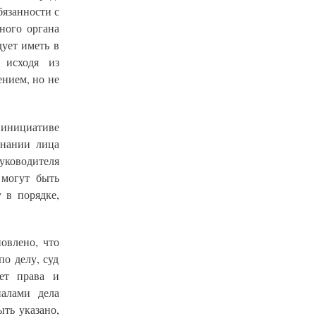
язанности с
ного органа
ует иметь в
 исходя из
нием, но не
 инициативе
знании лица
ководителя
 могут быть
 в порядке,
овлено, что
о делу, суд
яет права и
иалами дела
ть указано,