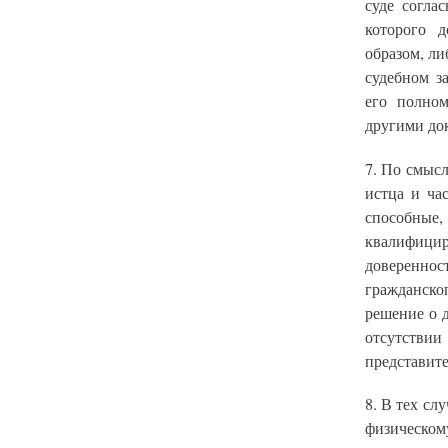
суде согла
которого 
образом, ли
судебном з
его полно
другими до
7. По смыс
истца и ча
способны
квалифици
довереннос
гражданско
решение о д
отсутствии
представите
8. В тех сл
физическом