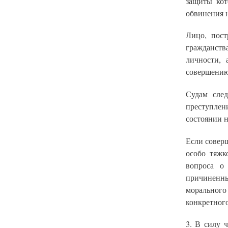
защиты кот
обвинения 
Лицо, пост
гражданств
личности, 
совершению
Судам сле
преступлен
состоянии 
Если совер
особо тяжк
вопроса о
причиненны
морального 
конкретного
3. В силу 