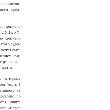
 причинении
ного, вреда
ицо признано
 42 УПК РФ,
но признано
нятого судом
 может быть
шением суда
е решения в
ельства.
, которому
ед (часть 1
рпевшего, на
равлено, по
тся. Защита
овления прав