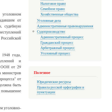
Налоговое право
Семейное право
в уголовном
Хозяйственные общества
радавшим от
Уголовные дела
ю, судебную
Административные правонарушения
Судопроизводство
реступлений
Административный процесс
 Российской
Гражданский процесс
Арбитражный процесс
Уголовный процесс
 1948 года,
уплений и
и ООН от 29
Полезное
та министров
роцесса" от
Юридические ресурсы
должна быть
Правила русской орфографии и
, повышение
пунктуации
м уголовно-