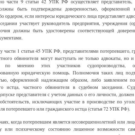
сно части 9 статьи 42 УПК РФ осуществляет представитель,
должны быть подтверждены доверенностью, оформленной 
бо ордером, если интересы юридического лица представляет адво
аседании участвует руководитель предприятия, учреждения (ор
мочия должны быть удостоверены соответствующей доверен
кументами.
лу части 1 статьи 45 УПК РФ, представителями потерпевшего, г
стного обвинителя могут выступать не только адвокаты, но и
е, по мнению этих участников судопроизводства, о
рованную юридическую помощь. Полномочия таких лиц подт
тью, оформленной надлежащим образом, либо заявлением по
го истца, частного обвинителя в судебном заседании. Су
опуске представителя с учетом данных о его личности, должен
 обстоятельств, исключающих участие в производстве по угол
ля потерпевшего или гражданского истца (статья 72 УПК РФ).
учаях, когда потерпевшим является несовершеннолетний или лиц
у или психическому состоянию лишенное возможности сам