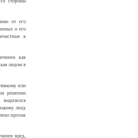
 со стороны
симо от его
анных о его
ричастные к
ичинен как
ным лицом в
тяжкому или
при решении
 выразился
такому лицу
влено против
чинен вред,