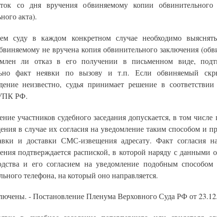
уток со дня вручения обвиняемому копии обвинительного 
ного акта).
ем суду в каждом конкретном случае необходимо выяснят
бвиняемому не вручена копия обвинительного заключения (обв
рмлен ли отказ в его получении в письменном виде, под
льно факт неявки по вызову и т.п. Если обвиняемый скр
дение неизвестно, судья принимает решение в соответствии
 УПК РФ.
ение участников судебного заседания допускается, в том числе
ния в случае их согласия на уведомление таким способом и п
авки и доставки СМС-извещения адресату. Факт согласия н
ния подтверждается распиской, в которой наряду с данными о
одства и его согласием на уведомление подобным способом 
ьного телефона, на который оно направляется.
ключены. - Постановление Пленума Верховного Суда РФ от 23.12.