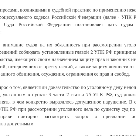
вопросами, возникшими в судебной практике по применению нек
роцессуального кодекса Российской Федерации (далее - УПК 
о Суда Российской Федерации постановляет дать судам
:
ь внимание судов на их обязанность при рассмотрении угол
решений соблюдать установленные главой 2 УПК РФ принципы
одства, имеющего своим назначением защиту прав и законных ин
ий, потерпевших от преступлений, а также защиту личности от
анного обвинения, осуждения, ограничения ее прав и свобод.
прос о том, является ли доказательство по уголовному делу нед
, указанным в пункте 3 части 2 статьи 75 УПК РФ, суд долж
снять, в чем конкретно выразилось допущенное нарушение. В с
 УПК РФ при рассмотрении уголовного дела по существу суд по 
праве повторно рассмотреть вопрос о признании ис
тва допустимым.