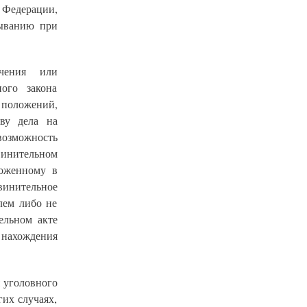
Федерации,
зыванию при
чения или
ного закона
 положений,
ву дела на
возможность
бвинительном
ложенному в
инительное
лем либо не
ельном акте
 нахождения
 уголовного
гих случаях,