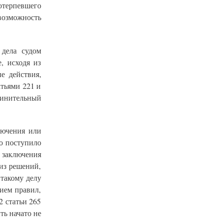
отерпевшего
возможность
 дела судом
, исходя из
е действия,
тьями 221 и
винительный
лючения или
ло поступило
 заключения
из решений,
 такому делу
ием правил,
 статьи 265
ь начато не