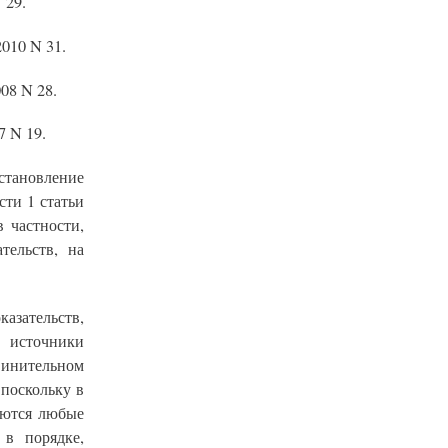
 29.
010 N 31.
08 N 28.
7 N 19.
становление
сти 1 статьи
 частности,
тельств, на
азательств,
а источники
винительном
 поскольку в
яются любые
 в порядке,