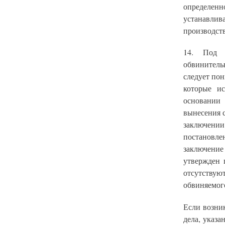
определен
устанавлив
производств
14. Под 
обвинитель
следует по
которые и
основании 
вынесения с
заключении
постановл
заключение
утвержден 
отсутствую
обвиняемого
Если возни
дела, указа