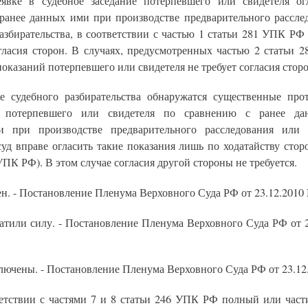
явке в судебное заседание потерпевшего или свидетеля о
 ранее данных ими при производстве предварительного рассле
азбирательства, в соответствии с частью 1 статьи 281 УПК РФ
огласия сторон. В случаях, предусмотренных частью 2 статьи 
оказаний потерпевшего или свидетеля не требует согласия сторо
е судебного разбирательства обнаружатся существенные про
х потерпевшего или свидетеля по сравнению с ранее д
и при производстве предварительного расследования или
суд вправе огласить такие показания лишь по ходатайству стор
УПК РФ). В этом случае согласия другой стороны не требуется.
н. - Постановление Пленума Верховного Суда РФ от 23.12.2010 
ратили силу. - Постановление Пленума Верховного Суда РФ от 
ключены. - Постановление Пленума Верховного Суда РФ от 23.12.
ветствии с частями 7 и 8 статьи 246 УПК РФ полный или част