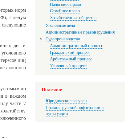
Налоговое право
оторых норм
Семейное право
РФ), Пленум
Хозяйственные общества
 следующие
Уголовные дела
Административные правонарушения
Судопроизводство
овных дел и
Административный процесс
Гражданский процесс
 уголовного
Арбитражный процесс
тересов лиц
Уголовный процесс
 незаконного
опустимым по
Полезное
ен в каждом
Юридические ресурсы
илу части 7
Правила русской орфографии и
ходатайству
пунктуации
ключенного