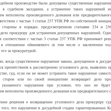
судебном производстве были допущены существенные нарушения
 в судебном заседании, а устранение таких нарушений н
ем неполноты произведенного дознания или предварительного
тветствии с частью 1 статьи 237 УПК РФ по собственной иници
ву стороны в порядке, предусмотренном статьями 234 и 2
 дело прокурору для устранения допущенных нарушений. Одн
 в соответствии с частью 3 статьи 237 УПК РФ принимает реш
 в отношении обвиняемого (в том числе о заключении по
 его за прокуратурой.
ях, когда существенное нарушение закона, допущенное в досуд
ся препятствием к рассмотрению уголовного дела, выявлено п
стве, суд, если он не может устранить такое нарушение самост
ву сторон или по своей инициативе возвращает дело про
я указанного нарушения при условии, что оно не будет
ем неполноты произведенного дознания или предварительного с
нии решения о возвращении уголовного дела прокурору су
з того, что нарушение в досудебной стадии гарантированных К