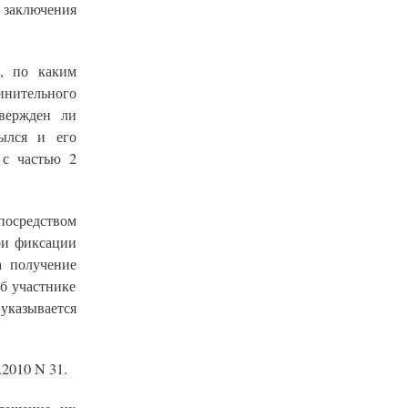
заключения
ь, по каким
инительного
твержден ли
ылся и его
 с частью 2
 посредством
ри фиксации
а получение
б участнике
указывается
2010 N 31.