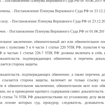
. - Постановление Пленума Верховного Суда РФ от 30.06.2015 N
лючены. - Постановление Пленума Верховного Суда РФ от 23.12.2
 силу. - Постановление Пленума Верховного Суда РФ от 23.12.20
чен. - Постановление Пленума Верховного Суда РФ от 01.06.201
тельное заключение, обвинительный акт или обвинительное по
вии с пунктами 5 и 6 части 1 статьи 220 УПК РФ, пунктом 6 ча
 и частью 1 статьи 226.7 УПК РФ должны включать в себя, в
оказательств, подтверждающих обвинение, и перечень доказа
лается сторона защиты.
оказательств, подтверждающих обвинение, а также перечень док
 ссылается сторона защиты, включает не только ссылку н
ств в обвинительном заключении, обвинительном акте или об
ии, но и приведение краткого содержания самих доказательств,
 1 статьи 74 УПК РФ доказательствами по уголовному делу явл
на основе которых суд, прокурор, следователь, дознаватель