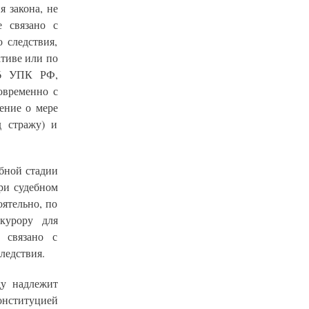
 закона, не
е связано с
 следствия,
ативе или по
36 УПК РФ,
овременно с
ение о мере
д стражу) и
ебной стадии
ри судебном
оятельно, по
курору для
 связано с
ледствия.
ду надлежит
онституцией