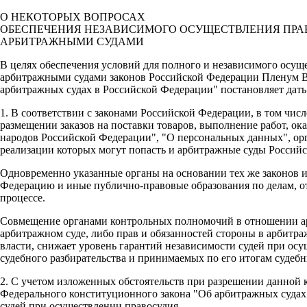
О НЕКОТОРЫХ ВОПРОСАХ
ОБЕСПЕЧЕНИЯ НЕЗАВИСИМОГО ОСУЩЕСТВЛЕНИЯ ПРА
АРБИТРАЖНЫМИ СУДАМИ
В целях обеспечения условий для полного и независимого осущ
арбитражными судами законов Российской Федерации Пленум В
арбитражных судах в Российской Федерации" постановляет дат
1. В соответствии с законами Российской Федерации, в том ч
размещении заказов на поставки товаров, выполнение работ, ок
народов Российской Федерации", "О персональных данных", орг
реализации которых могут попасть и арбитражные суды Россий
Одновременно указанные органы на основании тех же законов 
Федерацию и иные публично-правовые образования по делам, о
процессе.
Совмещение органами контрольных полномочий в отношении арб
арбитражном суде, либо прав и обязанностей стороны в арбитра
власти, снижает уровень гарантий независимости судей при осу
судебного разбирательства и принимаемых по его итогам судебн
2. С учетом изложенных обстоятельств при разрешении данной 
Федерального конституционного закона "Об арбитражных судах 
судей при осуществлении правосудия.