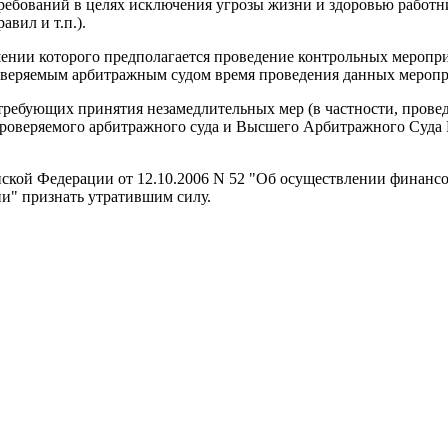
ебований в целях исключения угрозы жизни и здоровью работни
вил и т.п.).
шении которого предполагается проведение контрольных мероп
оверяемым арбитражным судом время проведения данных меропр
 требующих принятия незамедлительных мер (в частности, прове
а проверяемого арбитражного суда и Высшего Арбитражного Суд
кой Федерации от 12.10.2006 N 52 "Об осуществлении финансов
и" признать утратившим силу.