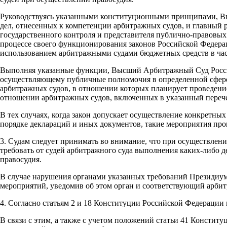
Руководствуясь указанными конституционными принципами, В
дел, отнесенных к компетенции арбитражных судов, и главный 
государственного контроля и представителя публично-правовых
процессе своего функционирования законов Российской Федерац
использованием арбитражными судами бюджетных средств в част
Выполняя указанные функции, Высший Арбитражный Суд Россий
осуществляющему публичные полномочия в определенной сфере, 
арбитражных судов, в отношении которых планирует проведени
отношении арбитражных судов, включенных в указанный перече
В тех случаях, когда закон допускает осуществление конкретн
порядке деклараций и иных документов, такие мероприятия пр
3. Судам следует принимать во внимание, что при осуществлен
требовать от судей арбитражного суда выполнения каких-либо 
правосудия.
В случае нарушения органами указанных требований Президиу
мероприятий, уведомив об этом орган и соответствующий арби
4. Согласно статьям 2 и 18 Конституции Российской Федерации
В связи с этим, а также с учетом положений статьи 41 Консти