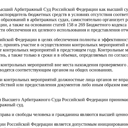
ысший Арбитражный Суд Российской Федерации как высший суд
распорядитель бюджетных средств в условиях отсутствия соотв
 образований в арбитражных судах, самостоятельно организует 
ии, а также на основании статей 158 и 269 Бюджетного кодекс
и обеспечения их целевого использования и представления отч
ской Федерации в целях обеспечения полноты и эффективности
принять участие в осуществлении контрольных мероприятий и в
е контрольных мероприятий в предстоящем году. Контрольные м
нь, а также только в сроки и в объемах, определяемых по сог
ых контрольных мероприятий вне места нахождения проверяемого
оводятся соответствующим органом на общих основаниях.
ии контрольных мероприятий должностные лица органов не впра
действий или предоставления документов либо иным образом вм
м Высшего Арбитражного Суда Российской Федерации принимае
тражный суд.
 права и свободы человека и гражданина являются высшей ценно
туции Российской Федерации является допустимым инициировани