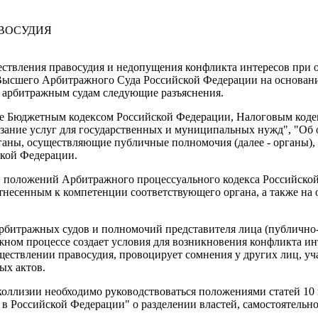
ВОСУДИЯ
ествления правосудия и недопущения конфликта интересов при 
ысшего Арбитражного Суда Российской Федерации на основании
ь арбитражным судам следующие разъяснения.
исле Бюджетным кодексом Российской Федерации, Налоговым код
азание услуг для государственных и муниципальных нужд", "Об 
аны, осуществляющие публичные полномочия (далее - органы), 
ской Федерации.
и положений Арбитражного процессуального кодекса Российско
тнесенным к компетенции соответствующего органа, а также на
итражных судов и полномочий представителя лица (публично- п
жном процессе создает условия для возникновения конфликта ин
ществлении правосудия, провоцирует сомнения у других лиц, уч
ых актов.
коллизии необходимо руководствоваться положениями статей 10 
в Российской Федерации" о разделении властей, самостоятельно