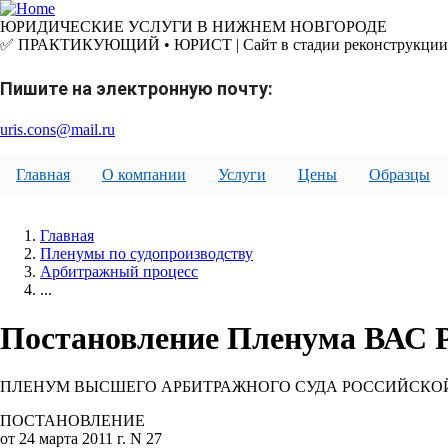
Перейти
к
ЮРИДИЧЕСКИЕ УСЛУГИ В НИЖНЕМ НОВГОРОДЕ
основному
✅ ПРАКТИКУЮЩИЙ • ЮРИСТ | Сайт в стадии реконструкции
содержанию
Пишите на электронную почту:
uris.cons@mail.ru
Главная
О компании
Услуги
Цены
Образцы
Главная
Пленумы по судопроизводству
Арбитражный процесс
...
Постановление Пленума ВАС РФ
ПЛЕНУМ ВЫСШЕГО АРБИТРАЖНОГО СУДА РОССИЙСКО
ПОСТАНОВЛЕНИЕ
от 24 марта 2011 г. N 27