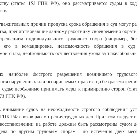
ьству (статья 153 ГПК РФ), оно рассматривается судом в ход
ства.
 уважительных причин пропуска срока обращения в суд могут ра
тва, препятствовавшие данному работнику своевременно обрати
азрешением индивидуального трудового спора (например, бол
е его в командировке, невозможность обращения в суд 
мой силы, необходимость осуществления ухода за тяжелобольн
х наиболее быстрого разрешения возникшего трудово
ения нарушенных или оспариваемых прав истца без рассмотрения
у судье необходимо принимать меры к примирению сторон (стать
173 ГПК РФ).
ь внимание судов на необходимость строгого соблюдения ус
 ГПК РФ сроков рассмотрения трудовых дел. При этом следует и
 восстановлении на работе должны быть рассмотрены судом д
дела по другим трудовым спорам - до истечения двух мес