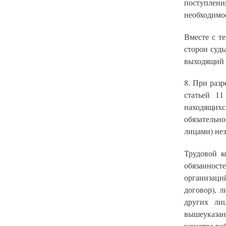
поступлени
необходимое
Вместе с т
сторон судь
выходящий 
8. При разр
статьей 1
находящихс
обязательн
лицами) не
Трудовой к
обязанност
организаци
договор), 
других лиц
вышеуказан