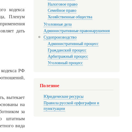
Налоговое право
го кодекса
Семейное право
да, Пленум
Хозяйственные общества
 применения
Уголовные дела
овляет дать
Административные правонарушения
Судопроизводство
Административный процесс
Гражданский процесс
Арбитражный процесс
Уголовный процесс
о кодекса РФ
оотношений,
Полезное
Юридические ресурсы
ть, вытекает
Правила русской орфографии и
основаны на
пунктуации
ботником за
со штатным
етного вида