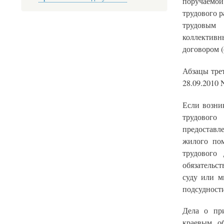
поручаемо
трудового 
трудовым
коллективн
договором (
Абзацы тре
28.09.2010 
Если возни
трудового
предоставл
жилого пом
трудового
обязательст
суду или м
подсудности
Дела о при
краевым, о