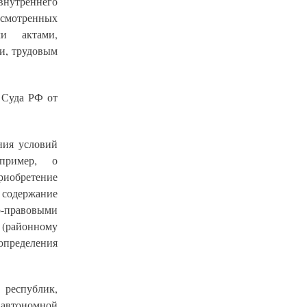
нутреннего
усмотренных
и актами,
и, трудовым
 Суда РФ от
ния условий
апример, о
риобретение
 содержание
-правовыми
а (районному
определения
 республик,
 автономной