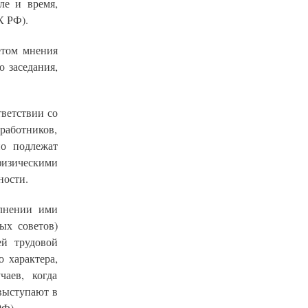
ле и время,
К РФ).
етом мнения
о заседания,
тветствии со
аботников,
но подлежат
физическими
ности.
олнении ими
ых советов)
ей трудовой
 характера,
чаев, когда
выступают в