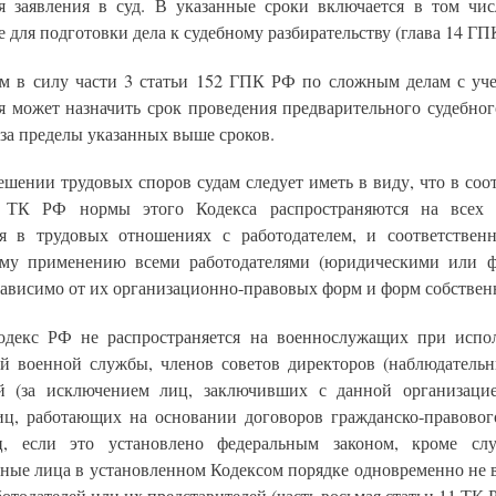
я заявления в суд. В указанные сроки включается в том чис
 для подготовки дела к судебному разбирательству (глава 14 ГП
ем в силу части 3 статьи 152 ГПК РФ по сложным делам с уч
я может назначить срок проведения предварительного судебног
за пределы указанных выше сроков.
ешении трудовых споров судам следует иметь в виду, что в соо
1 ТК РФ нормы этого Кодекса распространяются на всех р
я в трудовых отношениях с работодателем, и соответствен
ому применению всеми работодателями (юридическими или 
зависимо от их организационно-правовых форм и форм собствен
одекс РФ не распространяется на военнослужащих при исп
ей военной службы, членов советов директоров (наблюдательн
й (за исключением лиц, заключивших с данной организаци
лиц, работающих на основании договоров гражданско-правового
, если это установлено федеральным законом, кроме слу
ные лица в установленном Кодексом порядке одновременно не 