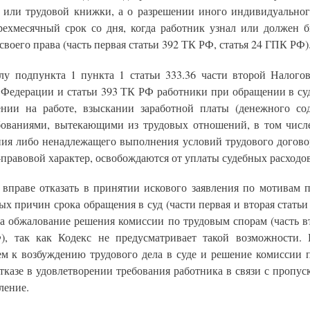
 или трудовой книжки, а о разрешении иного индивидуальног
трехмесячный срок со дня, когда работник узнал или должен б
воего права (часть первая статьи 392 ТК РФ, статья 24 ГПК РФ)
лу подпункта 1 пункта 1 статьи 333.36 части второй Налогов
 Федерации и статьи 393 ТК РФ работники при обращении в суд
ении на работе, взыскании заработной платы (денежного со
ованиями, вытекающими из трудовых отношений, в том числ
ия либо ненадлежащего выполнения условий трудового догово
правовой характер, освобождаются от уплаты судебных расходов
е вправе отказать в принятии искового заявления по мотивам п
х причин срока обращения в суд (части первая и вторая стать
на обжалование решения комиссии по трудовым спорам (часть вт
, так как Кодекс не предусматривает такой возможности. 
ем к возбуждению трудового дела в суде и решение комиссии 
тказе в удовлетворении требования работника в связи с пропус
ление.