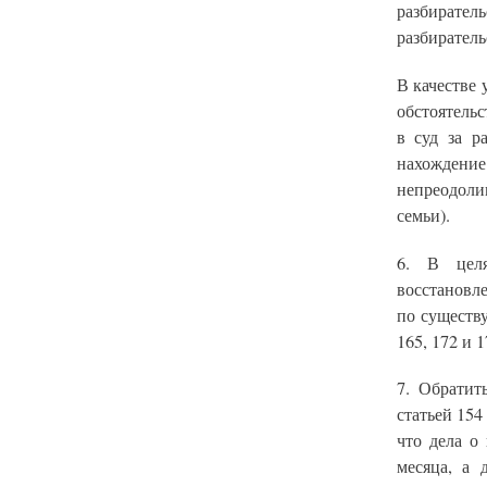
разбирател
разбиратель
В качестве
обстоятельс
в суд за р
нахождени
непреодоли
семьи).
6. В целя
восстановл
по существ
165, 172 и 
7. Обратит
статьей 154
что дела о
месяца, а 