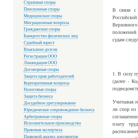
Страховые споры
Пенсионные споры
В связи с
Медицинские споры
Российско
Миграционные вопросы
Верховного
Гражданские споры
положений 
Банкротство физических лиц
судам след
Судебный юрист
Взыскание долгов
Регистрация ООО
Ликвидация ООО
Договорные споры
1. В силу п
Защита прав работодателей
(далее - К
Корпоративные вопросы
подведомст
Налоговые споры
Защита бизнеса
Учитывая эт
Досудебное урегулирование
ли спор из
Юридическое сопровождение бизнеса
соглашении
Арбитражные споры
Исполнительное производство
плату тру
Правовая экспертиза
расписание
Правовой анализ документов