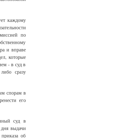
ует каждому
ательности
омиссией по
бственному
ра и вправе
ел, которые
ем - в суд в
либо сразу
ым спорам в
ренести его
.
онный суд в
 дня выдачи
 приказа об