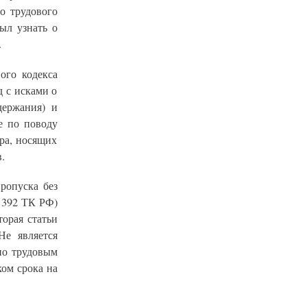
о трудового
ыл узнать о
.
ого кодекса
 с исками о
держания) и
е по поводу
ра, носящих
.
ропуска без
и 392 ТК РФ)
орая статьи
Не является
по трудовым
ком срока на