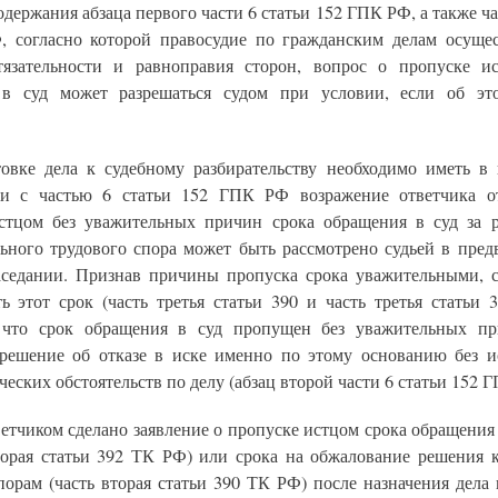
одержания абзаца первого части 6 статьи 152 ГПК РФ, а также ча
 согласно которой правосудие по гражданским делам осущес
тязательности и равноправия сторон, вопрос о пропуске и
в суд может разрешаться судом при условии, если об эт
овке дела к судебному разбирательству необходимо иметь в 
ии с частью 6 статьи 152 ГПК РФ возражение ответчика о
стцом без уважительных причин срока обращения в суд за 
ьного трудового спора может быть рассмотрено судьей в пред
аседании. Признав причины пропуска срока уважительными, с
ть этот срок (часть третья статьи 390 и часть третья статьи 
 что срок обращения в суд пропущен без уважительных пр
решение об отказе в иске именно по этому основанию без и
еских обстоятельств по делу (абзац второй части 6 статьи 152 
етчиком сделано заявление о пропуске истцом срока обращения 
торая статьи 392 ТК РФ) или срока на обжалование решения 
порам (часть вторая статьи 390 ТК РФ) после назначения дела 