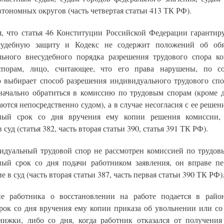
втономных округов (часть четвертая статьи 413 ТК РФ).
я, что статья 46 Конституции Российской Федерации гарантир
судебную защиту и Кодекс не содержит положений об обяз
льного внесудебного порядка разрешения трудового спора к
спорам, лицо, считающее, что его права нарушены, по со
 выбирает способ разрешения индивидуального трудового спо
начально обратиться в комиссию по трудовым спорам (кроме д
ются непосредственно судом), а в случае несогласия с ее решени
вный срок со дня вручения ему копии решения комиссии, 
 суд (статья 382, часть вторая статьи 390, статья 391 ТК РФ).
идуальный трудовой спор не рассмотрен комиссией по трудов
ный срок со дня подачи работником заявления, он вправе пе
е в суд (часть вторая статьи 387, часть первая статьи 390 ТК РФ)
ие работника о восстановлении на работе подается в рай
рок со дня вручения ему копии приказа об увольнении или со
нижки, либо со дня, когда работник отказался от получения