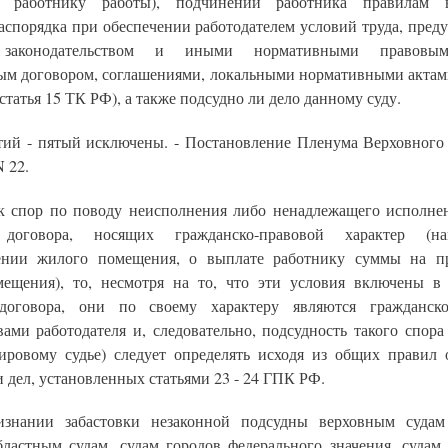
й работнику работы), подчинении работника правилам в
распорядка при обеспечении работодателем условий труда, пред
 законодательством и иными нормативными правовым
ым договором, соглашениями, локальными нормативными актам
статья 15 ТК РФ), а также подсудно ли дело данному суду.
тий - пятый исключены. - Постановление Пленума Верховного
N 22.
к спор по поводу неисполнения либо ненадлежащего исполне
 договора, носящих гражданско-правовой характер (н
ении жилого помещения, о выплате работнику суммы на п
ещения), то, несмотря на то, что эти условия включены в
 договора, они по своему характеру являются гражданско
вами работодателя и, следовательно, подсудность такого спор
ировому судье) следует определять исходя из общих правил 
 дел, установленных статьями 23 - 24 ГПК РФ.
знании забастовки незаконной подсудны верховным судам
бластным судам, судам городов федерального значения, судам