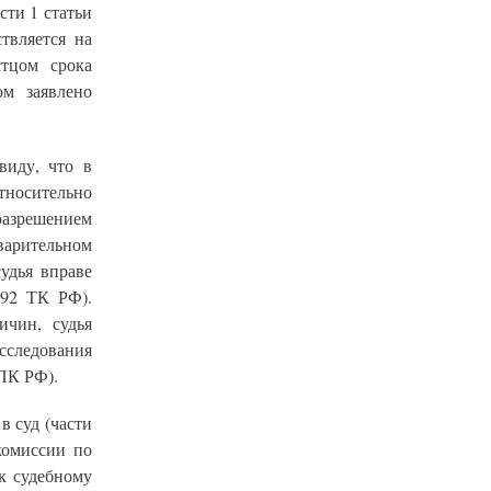
сти 1 статьи
твляется на
стцом срока
ом заявлено
виду, что в
тносительно
разрешением
варительном
удья вправе
392 ТК РФ).
ичин, судья
сследования
ГПК РФ).
в суд (части
комиссии по
к судебному