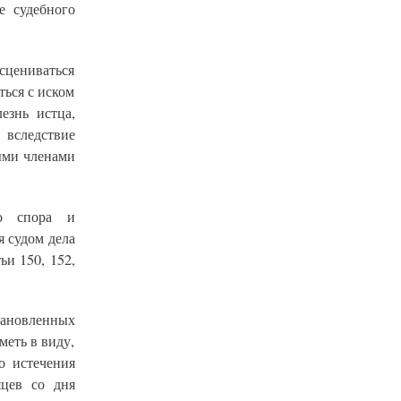
е судебного
сцениваться
ться с иском
езнь истца,
вследствие
ыми членами
го спора и
 судом дела
и 150, 152,
тановленных
меть в виду,
о истечения
яцев со дня