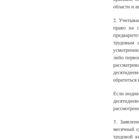
области и а
2. Учитыва
право на 
предварите
трудовым 
усмотрению
либо перво
рассматрива
десятидне
обратиться в
Если индив
десятиднев
рассмотрени
3. Заявлен
месячный с
трудовой к