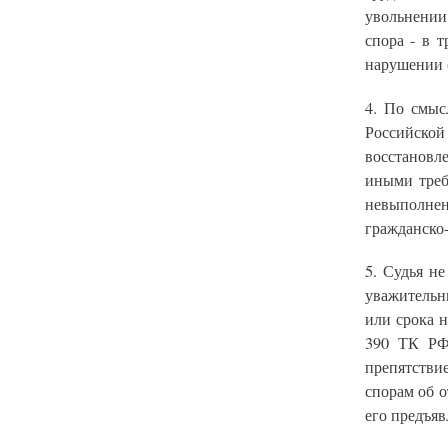
увольнении
спора - в 
нарушении с
4. По смыс
Российской
восстановл
иными треб
невыполнен
гражданско-
5. Судья н
уважительны
или срока 
390 ТК РФ)
препятстви
спорам об о
его предъяв