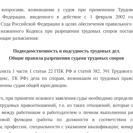
 вопросами, возникшими у судов при применении Трудово
й Федерации, введенного в действие с 1 февраля 2002 го
 Суда Российской Федерации в целях обеспечения правильного
названного Кодекса при разрешении трудовых споров постан
ующие разъяснения:
Подведомственность и подсудность трудовых дел.
Общие правила разрешения судами трудовых споров
ункта 1 части 1 статьи 22 ГПК РФ и статей 382, 391 Трудовог
одекс, ТК РФ) дела по спорам, возникшим из трудовых прав
венны судам общей юрисдикции.
о, при принятии искового заявления судье необходимо определи
 трудовых правоотношений, т.е. из таких отношений, которые 
 между работником и работодателем о личном выполнении ра
довой функции (работы по должности в соответствии 
м, профессии, специальности с указанием квалификации; конкр