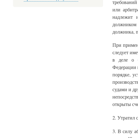
требований
или арбитр
надлежит 
должником 
должника, п
При примен
следует име
в деле о б
Федерации 
порядке, у
производст
судами и д
непосредст
открыты сч
2. Утратил 
3. В силу а