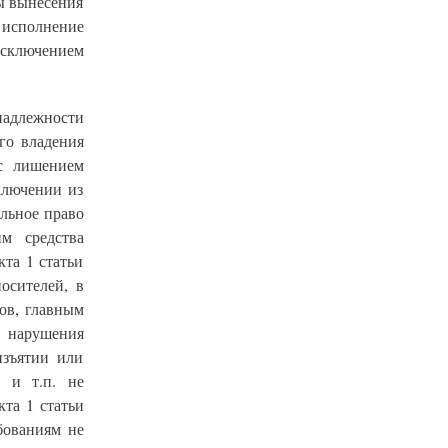
ты вынесения
исполнение
сключением
надлежности
го владения
 с лишением
ключении из
льное право
м средства
та 1 статьи
осителей, в
ов, главным
нарушения
изъятии или
 и т.п. не
та 1 статьи
бованиям не