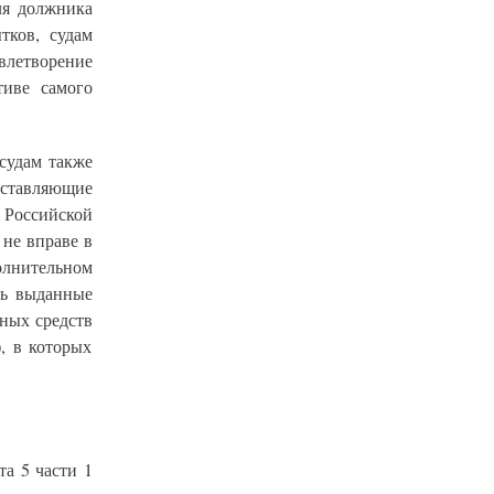
ля должника
тков, судам
летворение
тиве самого
судам также
едставляющие
 Российской
не вправе в
олнительном
ть выданные
ных средств
, в которых
та 5 части 1