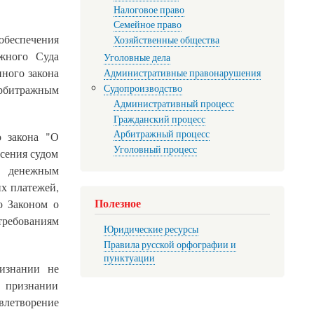
Налоговое право
Семейное право
обеспечения
Хозяйственные общества
жного Суда
Уголовные дела
ного закона
Административные правонарушения
Судопроизводство
арбитражным
Административный процесс
Гражданский процесс
Арбитражный процесс
о закона "О
Уголовный процесс
есения судом
о денежным
их платежей,
Полезное
о Законом о
требованиям
Юридические ресурсы
Правила русской орфографии и
пунктуации
ризнании не
 признании
влетворение