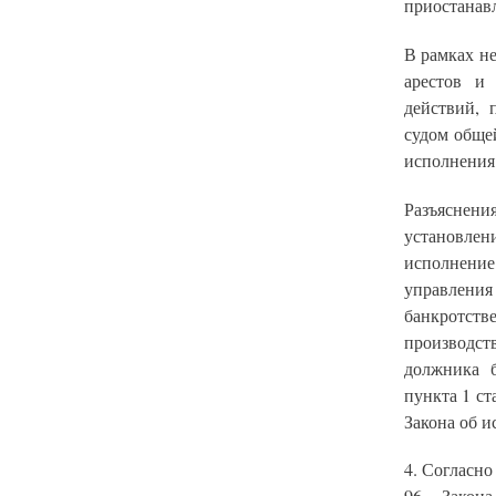
приостанавл
В рамках н
арестов и
действий, 
судом обще
исполнения 
Разъяснен
установлен
исполнение
управления 
банкротстве
производств
должника б
пункта 1 ст
Закона об и
4. Согласно