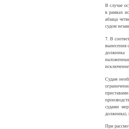
В случае о
в рамках и
абзаца четв
судом незак
7. В соотве
вынесения 
должника 
наложенные
исключением
Судам необ
ограничен
приставам
производст
судами ме
должника), 
При рассмо