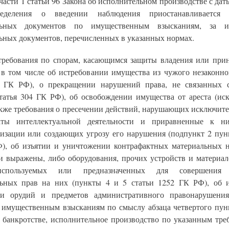
 части 1 статьи 96 Закона об исполнительном производстве с да
еделения о введении наблюдения приостанавливается 
льных документов по имущественным взысканиям, за и
ьных документов, перечисленных в указанных нормах.
требования по спорам, касающимся защиты владения или при
 в том числе об истребовании имущества из чужого незаконно
1 ГК РФ), о прекращении нарушений права, не связанных
статья 304 ГК РФ), об освобождении имущества от ареста (ис
также требования о пресечении действий, нарушающих исключите
таты интеллектуальной деятельности и приравненные к ни
изации или создающих угрозу его нарушения (подпункт 2 пунк
), об изъятии и уничтожении контрафактных материальных н
и выражены, либо оборудования, прочих устройств и материал
используемых или предназначенных для совершения 
ьных прав на них (пункты 4 и 5 статьи 1252 ГК РФ), об 
ии орудий и предметов административного правонарушения
к имущественным взысканиям по смыслу абзаца четвертого пунк
о банкротстве, исполнительное производство по указанным тре