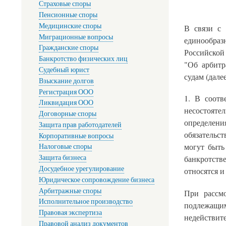
Страховые споры
Пенсионные споры
Медицинские споры
В связи с 
Миграционные вопросы
единообра
Гражданские споры
Российской
Банкротство физических лиц
"Об арбитр
Судебный юрист
судам (дале
Взыскание долгов
Регистрация ООО
1. В соотв
Ликвидация ООО
несостоятел
Договорные споры
определен
Защита прав работодателей
обязательст
Корпоративные вопросы
могут быть
Налоговые споры
Защита бизнеса
банкротств
Досудебное урегулирование
относятся 
Юридическое сопровождение бизнеса
Арбитражные споры
При рассмо
Исполнительное производство
подлежащи
Правовая экспертиза
недействит
Правовой анализ документов