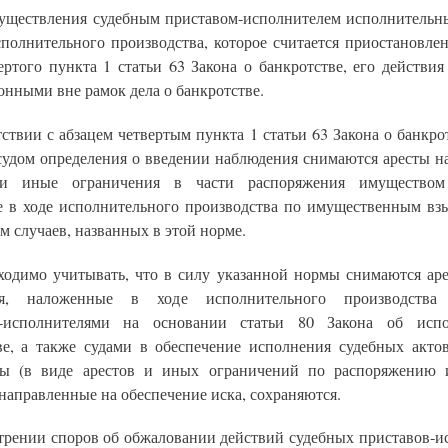
существления судебным приставом-исполнителем исполнительн
сполнительного производства, которое считается приостановле
ертого пункта 1 статьи 63 Закона о банкротстве, его действи
онными вне рамок дела о банкротстве.
тствии с абзацем четвертым пункта 1 статьи 63 Закона о банкро
судом определения о введении наблюдения снимаются аресты н
и иные ограничения в части распоряжения имуществом
 в ходе исполнительного производства по имущественным взы
 случаев, названных в этой норме.
ходимо учитывать, что в силу указанной нормы снимаются ар
ия, наложенные в ходе исполнительного производства
и-исполнителями на основании статьи 80 Закона об испо
ве, а также судами в обеспечение исполнения судебных акто
ры (в виде арестов и иных ограничений по распоряжению 
направленные на обеспечение иска, сохраняются.
трении споров об обжаловании действий судебных приставов-и