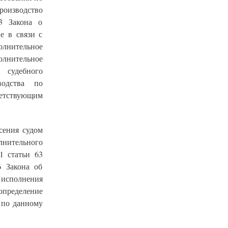
роизводство
3 Закона о
е в связи с
лнительное
олнительное
 судебного
водства по
етствующим
сения судом
нительного
1 статьи 63
6 Закона об
исполнения
определение
 по данному