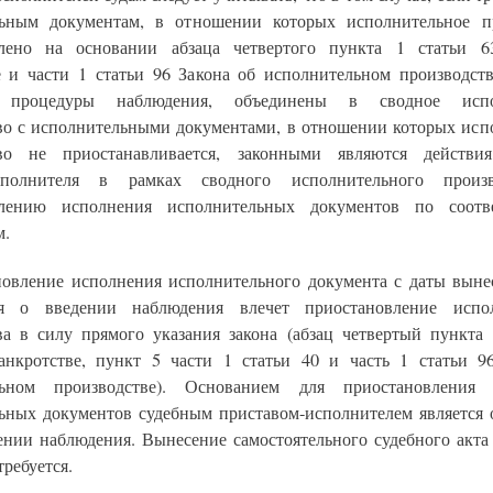
ьным документам, в отношении которых исполнительное п
влено на основании абзаца четвертого пункта 1 статьи 6
е и части 1 статьи 96 Закона об исполнительном производств
 процедуры наблюдения, объединены в сводное испо
во с исполнительными документами, в отношении которых исп
тво не приостанавливается, законными являются действия
исполнителя в рамках сводного исполнительного произ
влению исполнения исполнительных документов по соотв
м.
новление исполнения исполнительного документа с даты выне
ия о введении наблюдения влечет приостановление испол
ва в силу прямого указания закона (абзац четвертый пункта 
анкротстве, пункт 5 части 1 статьи 40 и часть 1 статьи 9
льном производстве). Основанием для приостановления 
ьных документов судебным приставом-исполнителем является 
дении наблюдения. Вынесение самостоятельного судебного акта
требуется.