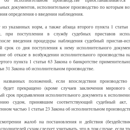
 об исполнительном производстве приостанавливается 
ьных документов, исполнительное производство по которым во
ния определения о введении наблюдения.
т из указанных норм, а также абзаца второго пункта 1 статьи 
ве, при поступлении в службу судебных приставов испол
после введения процедуры наблюдения судебный пристав-ис
й срок со дня поступления к нему исполнительного докуме
ние об отказе в возбуждении исполнительного производства н
ертого пункта 1 статьи 63 Закона о банкротстве применительн
тьи 31 Закона об исполнительном производстве.
 названных положений, если впоследствии производство
е будет прекращено (кроме случаев заключения мирового с
й срок предъявления исполнительного документа к исполнен
лению судом, принявшим соответствующий судебный акт, 
нном частью 1 статьи 23 Закона об исполнительном производств
смотрении жалоб на постановления и действия (бездействи
сполнителей судам следует учитывать, что в том случае, если т