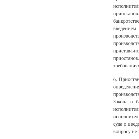
исполнител
приостано
банкротств
введением
производст
производс
пристава-
приостано
требования
6. Приоста
определен
производст
Закона о б
исполните
исполнител
суда о вве
вопросу не 