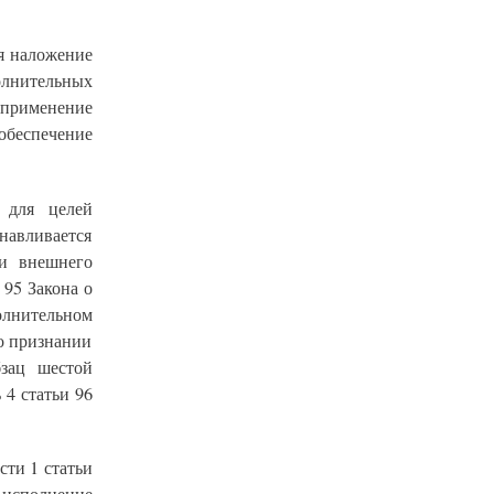
я наложение
лнительных
 применение
обеспечение
 для целей
навливается
ли внешнего
 95 Закона о
полнительном
 о признании
бзац шестой
 4 статьи 96
сти 1 статьи