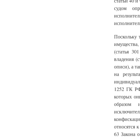
статьи 40 и
судом опр
исполните
исполнител
Поскольку 
имущества,
(статья 30
владения (
описи), а 
на резуль
индивидуал
1252 ГК РФ
которых он
образом 
исключител
конфискац
относятся 
63 Закона 