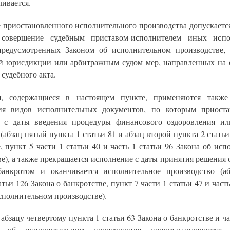
ивается.
е приостановленного исполнительного производства допускаетс
 совершение судебным приставом-исполнителем иных испо
предусмотренных Законом об исполнительном производстве,
й юрисдикции или арбитражным судом мер, направленных на 
судебного акта.
ия, содержащиеся в настоящем пункте, применяются также
ия видов исполнительных документов, по которым приоста
 с даты введения процедуры финансового оздоровления и
(абзац пятый пункта 1 статьи 81 и абзац второй пункта 2 статьи
, пункт 5 части 1 статьи 40 и часть 1 статьи 96 Закона об ис
е), а также прекращается исполнение с даты принятия решения
анкротом и оканчивается исполнительное производство (а
атьи 126 Закона о банкротстве, пункт 7 части 1 статьи 47 и часть
сполнительном производстве).
 абзацу четвертому пункта 1 статьи 63 Закона о банкротстве и ча