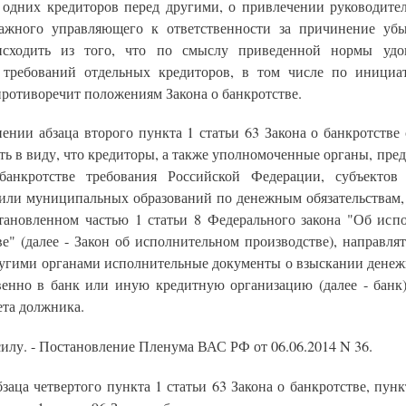
 одних кредиторов перед другими, о привлечении руководите
ажного управляющего к ответственности за причинение убы
исходить из того, что по смыслу приведенной нормы удов
требований отдельных кредиторов, в том числе по инициа
ротиворечит положениям Закона о банкротстве.
ении абзаца второго пункта 1 статьи 63 Закона о банкротстве 
ть в виду, что кредиторы, а также уполномоченные органы, пр
анкротстве требования Российской Федерации, субъектов
или муниципальных образований по денежным обязательствам, 
становленном частью 1 статьи 8 Федерального закона "Об исп
ве" (далее - Закон об исполнительном производстве), направля
ругими органами исполнительные документы о взыскании денеж
венно в банк или иную кредитную организацию (далее - банк)
ета должника.
силу. - Постановление Пленума ВАС РФ от 06.06.2014 N 36.
бзаца четвертого пункта 1 статьи 63 Закона о банкротстве, пунк