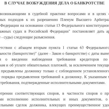
В СЛУЧАЕ ВОЗБУЖДЕНИЯ ДЕЛА О БАНКРОТСТВЕ
возникающими в судебной практике вопросами и в целях 
зных подходов к их разрешению Пленум Высшего Арбитра
 Федерации на основании статьи 13 Федерального конституцион
ажных судах в Российской Федерации" постановляет дать 
е - суды) следующие разъяснения.
етствии с абзацем вторым пункта 1 статьи 63 Федеральног
ьности (банкротстве)" (далее - Закон о банкротстве) с даты вын
ия о введении наблюдения требования кредиторов п
вам и об уплате обязательных платежей, за исключением текущ
 предъявлены должнику только с соблюдением установленног
е порядка предъявления требований к должнику. К указанным 
и требования, подтвержденные исполнительными документами.
трении соответствующих споров, в частности споров о п
ми исполнению исполнительных и иных документов, о
ельными сделок должника, влекущих преимущественное удо