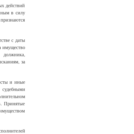
ых действий
нным в силу
я признаются
тстве с даты
а имущество
 должника,
сканиям, за
есты и иные
 судебными
лнительном
в. Принятые
имуществом
сполнителей