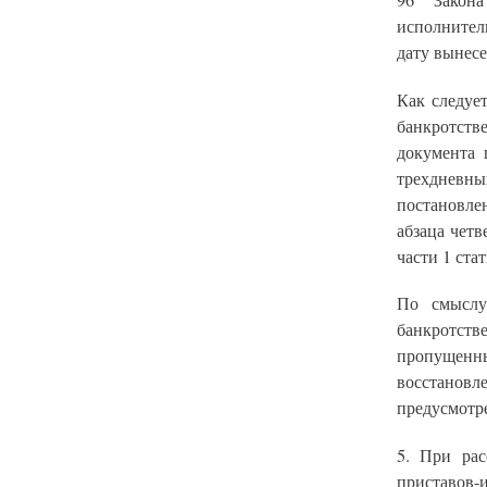
96 Закона
исполнител
дату вынесе
Как следуе
банкротст
документа 
трехдневны
постановле
абзаца четв
части 1 ста
По смыслу
банкротств
пропущенны
восстанов
предусмотре
5. При рас
приставов-и