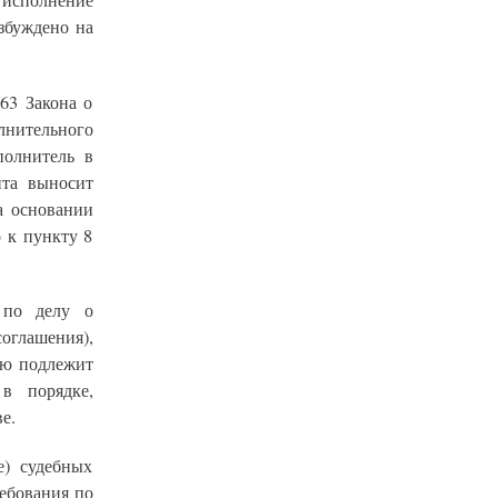
исполнение
збуждено на
63 Закона о
нительного
полнитель в
нта выносит
а основании
о к пункту 8
 по делу о
оглашения),
ию подлежит
в порядке,
е.
е) судебных
ребования по