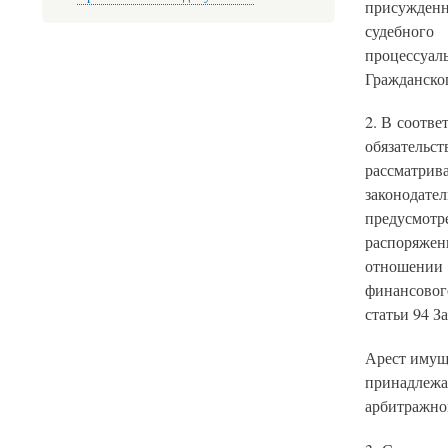
присужденн
судебного
процессуа
Гражданског
2. В соотве
обязатель
рассматрив
законодате
предусмот
распоряжен
отношении
финансовог
статьи 94 З
Арест имущ
принадлеж
арбитражног