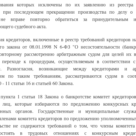
бования которых исключены по их заявлению из реестра 
, при последующем прекращении производства по делу о 
не вправе повторно обратиться за принудительным и
ющего судебного акта.
ния кредиторов, включенные в реестр требований кредиторов н
го закона от 08.01.1998 N 6-ФЗ "О несостоятельности (банкро
овторному рассмотрению арбитражным судом для целей их 
 переходе к процедурам, осуществляемым в соответствии 
ве. Разногласия, возникающие между кредиторами и а
им по таким требованиям, рассматриваются судом в соот
- 11 статьи 16 и статьей 60 Закона.
 пункта 1 статьи 18 Закона о банкротстве комитет кредиторов
х лиц, которые избираются по предложению конкурсных кр
енных органов. Государственные и муниципальные служ
 членами комитета кредиторов по предложению уполномоченных
льстве не содержится требований о том, что члены комитета
остоять в трудовых отношениях с конкурсным креди