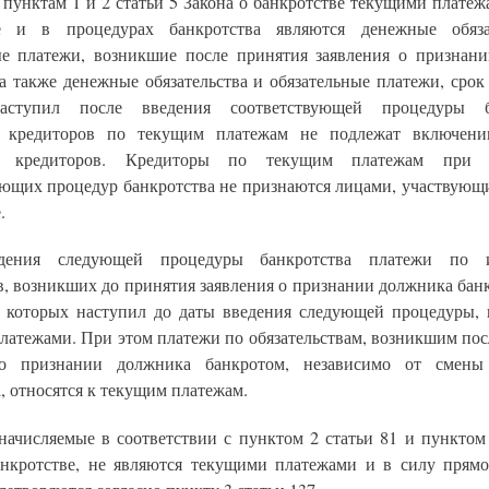
 пунктам 1 и 2 статьи 5 Закона о банкротстве текущими платеж
ве и в процедурах банкротства являются денежные обяза
ые платежи, возникшие после принятия заявления о признан
 а также денежные обязательства и обязательные платежи, срок
аступил после введения соответствующей процедуры ба
я кредиторов по текущим платежам не подлежат включени
й кредиторов. Кредиторы по текущим платежам при 
ующих процедур банкротства не признаются лицами, участвующи
.
дения следующей процедуры банкротства платежи по 
в, возникших до принятия заявления о признании должника бан
 которых наступил до даты введения следующей процедуры, 
латежами. При этом платежи по обязательствам, возникшим пос
 о признании должника банкротом, независимо от смены
, относятся к текущим платежам.
начисляемые в соответствии с пунктом 2 статьи 81 и пунктом 
анкротстве, не являются текущими платежами и в силу прямо