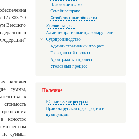
Налоговое право
обеспечения
Семейное право
N 127-ФЗ "О
Хозяйственные общества
енум Высшего
Уголовные дела
едерального
Административные правонарушения
Судопроизводство
Федерации"
Административный процесс
Гражданский процесс
Арбитражный процесс
Уголовный процесс
ния наличия
щие суммы,
Полезное
ательства в
Юридические ресурсы
 стоимость
Правила русской орфографии и
 требования
пунктуации
в качестве
усмотренном
и на суммы,