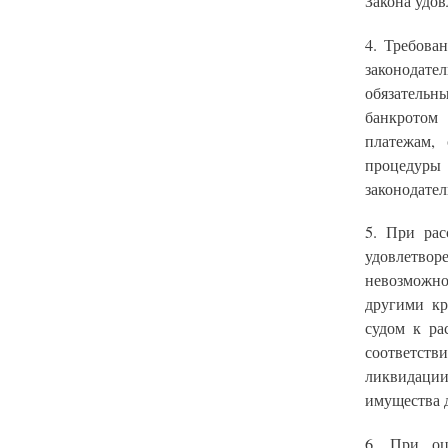
Закона удов
4. Требова
законодате
обязательн
банкротом
платежам,
процедуры
законодател
5. При рас
удовлетво
невозможно
другими кр
судом к ра
соответст
ликвидаци
имущества 
6. При оц