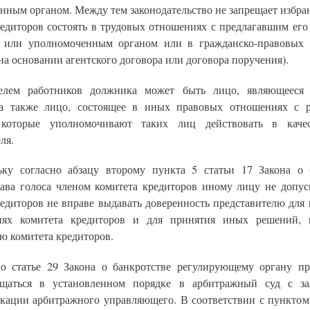
нным органом. Между тем законодательство не запрещает избра
редиторов состоять в трудовых отношениях с предлагавшим его
 или уполномоченным органом или в гражданско-правовых
на основании агентского договора или договора поручения).
телем работников должника может быть лицо, являющееся 
а также лицо, состоящее в иных правовых отношениях с 
 которые уполномочивают таких лиц действовать в качес
ля.
ьку согласно абзацу второму пункта 5 статьи 17 Закона о 
рава голоса членом комитета кредиторов иному лицу не допуск
редиторов не вправе выдавать доверенность представителю для 
ниях комитета кредиторов и для принятия иных решений, 
ю комитета кредиторов.
но статье 29 Закона о банкротстве регулирующему органу пр
ащаться в установленном порядке в арбитражный суд с за
кации арбитражного управляющего. В соответствии с пунктом 