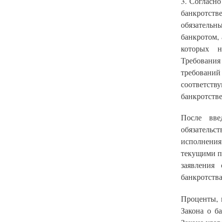
3. Согласно
банкротст
обязательн
банкротом,
которых н
Требовани
требовани
соответств
банкротстве
После вве
обязательст
исполнения
текущими п
заявления
банкротства
Проценты, 
Закона о б