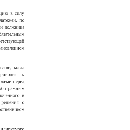
нцию в силу
латежей, по
ии должника
язательным
етствующей
ановленном
стве, когда
приводит к
бъеме перед
арбитражным
моченного в
 решения о
ственником
идируемого