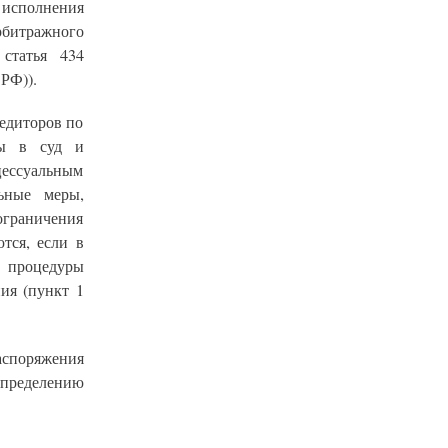
 исполнения
битражного
статья 434
РФ)).
редиторов по
ны в суд и
цессуальным
льные меры,
граничения
тся, если в
 процедуры
ия (пункт 1
аспоряжения
пределению