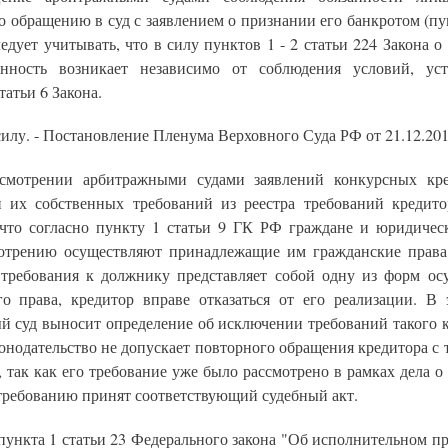
 обращению в суд с заявлением о признании его банкротом (пу
ледует учитывать, что в силу пунктов 1 - 2 статьи 224 Закона о
анность возникает независимо от соблюдения условий, ус
татьи 6 Закона.
силу. - Постановление Пленума Верховного Суда РФ от 21.12.201
смотрении арбитражными судами заявлений конкурсных кр
 их собственных требований из реестра требований кредито
 что согласно пункту 1 статьи 9 ГК РФ граждане и юридичес
отрению осуществляют принадлежащие им гражданские права
 требования к должнику представляет собой одну из форм ос
го права, кредитор вправе отказаться от его реализации. В 
й суд выносит определение об исключении требований такого к
конодательство не допускает повторного обращения кредитора с
 так как его требование уже было рассмотрено в рамках дела о
 требованию принят соответствующий судебный акт.
пункта 1 статьи 23 Федерального закона "Об исполнительном пр