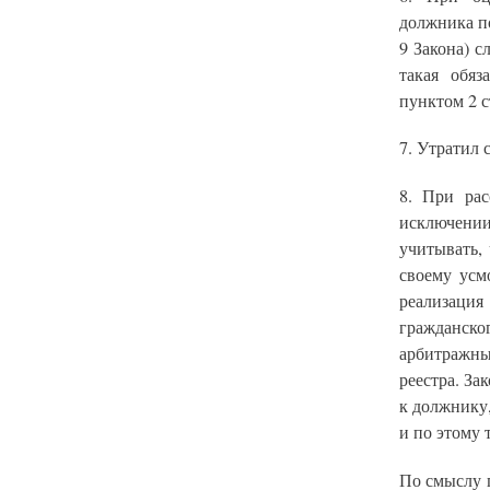
должника по
9 Закона) с
такая обяз
пунктом 2 с
7. Утратил 
8. При рас
исключении
учитывать,
своему усм
реализация
гражданско
арбитражны
реестра. За
к должнику,
и по этому
По смыслу 