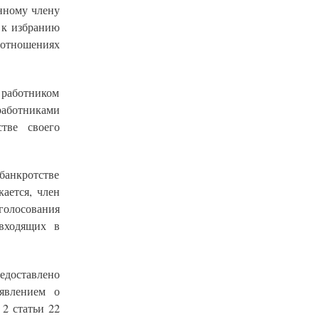
нному члену
 к избранию
 отношениях
работником
работниками
тве своего
банкротстве
ается, член
голосования
входящих в
едоставлено
явлением о
2 статьи 22