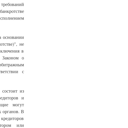
требований
банкротстве
сполнением
а основании
тстве)", не
включения в
с Законом о
рбитражным
ветствии с
 состоит из
едиторов и
ащие могут
 органов. В
 кредиторов
тором или