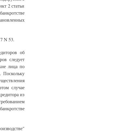
нкт 2 статьи
 банкротстве
тановленных
7 N 53.
едиторов об
ров следует
кие лица по
. Поскольку
уществления
этом случае
редитора из
 требованием
 банкротстве
оизводстве"