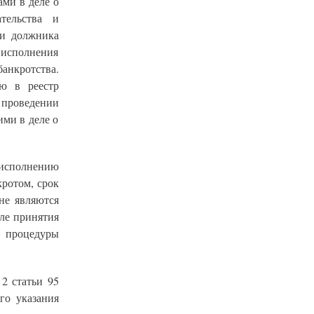
ами в деле о
тельства и
ии должника
 исполнения
нкротства.
ю в реестр
проведении
ми в деле о
исполнению
кротом, срок
не являются
ле принятия
 процедуры
2 статьи 95
го указания