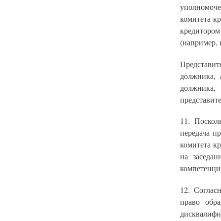
уполномоче
комитета к
кредитором
(например, 
Представи
должника, 
должника,
представите
11. Поскол
передача п
комитета к
на заседа
компетенци
12. Соглас
право обр
дисквалифи