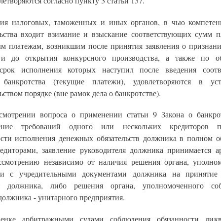
летворяются согласно пункту 3 статьи 137.
ния налоговых, таможенных и иных органов, в чью компете
льства входит взимание и взыскание соответствующих сумм п
ым платежам, возникшим после принятия заявления о признан
 и до открытия конкурсного производства, а также по об
 срок исполнения которых наступил после введения соотв
 банкротства (текущие платежи), удовлетворяются в уст
ьством порядке (вне рамок дела о банкротстве).
смотрении вопроса о применении статьи 9 Закона о банкрот
рение требований одного или нескольких кредиторов 
сти исполнения денежных обязательств должника в полном о
едиторами, заявление руководителя должника принимается 
ссмотрению независимо от наличия решения органа, уполно
вии с учредительными документами должника на принятие
и должника, либо решения органа, уполномоченного соб
должника - унитарного предприятия.
енке арбитражными судами соблюдения обязанности ликв