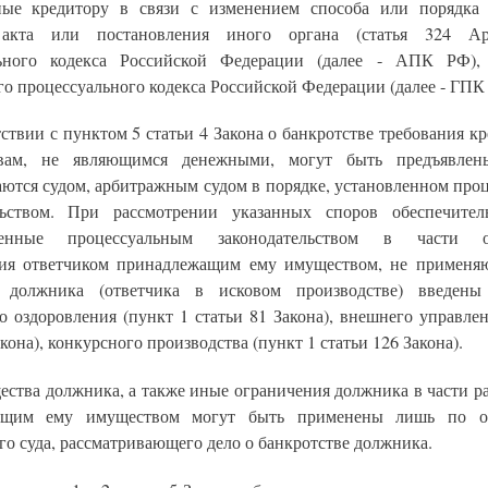
ые кредитору в связи с изменением способа или порядка
 акта или постановления иного органа (статья 324 Ар
льного кодекса Российской Федерации (далее - АПК РФ), 
о процессуального кодекса Российской Федерации (далее - ГПК 
тствии с пунктом 5 статьи 4 Закона о банкротстве требования к
ствам, не являющимся денежными, могут быть предъявле
аются судом, арбитражным судом в порядке, установленном про
льством. При рассмотрении указанных споров обеспечите
ренные процессуальным законодательством в части о
ия ответчиком принадлежащим ему имуществом, не применяю
 должника (ответчика в исковом производстве) введены
о оздоровления (пункт 1 статьи 81 Закона), внешнего управлен
акона), конкурсного производства (пункт 1 статьи 126 Закона).
ества должника, а также иные ограничения должника в части р
ащим ему имуществом могут быть применены лишь по о
о суда, рассматривающего дело о банкротстве должника.