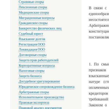
Страховые споры
Пенсионные споры
В связи с 
Медицинские споры
единообраз
Миграционные вопросы
несостоятел
Гражданские споры
Арбитражно
Банкротство физических лиц
конституц
Судебный юрист
постановля
Взыскание долгов
Регистрация ООО
Ликвидация ООО
Договорные споры
Защита прав работодателей
1. По смыс
Корпоративные вопросы
признаков
Налоговые споры
взысканные
Защита бизнеса
натуре (с
Досудебное урегулирование
Юридическое сопровождение бизнеса
оплаченных
Арбитражные споры
кредиторо
Исполнительное производство
требований
Правовая экспертиза
Законом о 
Правовой анализ документов