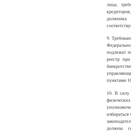
лица, тре
кредиторов
должника 
соответству
9. Требова
Федерально
подлежат п
реестр при
банкротст
управляющ
пунктами 10 
10. В силу
физически
уполномоч
избираться
законодате
должны с