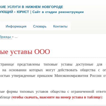
Перейти
КИЕ УСЛУГИ В НИЖНЕМ НОВГОРОДЕ
к
ЮЩИЙ • ЮРИСТ | Сайт в стадии реконструкции
основному
содержанию
Информация
Словарь
Контакты
бразцы
...
ые уставы ООО
транице представлены типовые уставы доступные для б
, на основании которых могут действовать общества с о
ностью утвержденные приказом Минэкономразвития России от
ые формы типовых уставов общества с ограниченной ответ
(чтобы скачать, нажмите на номер устава в таблице)
таблице
: