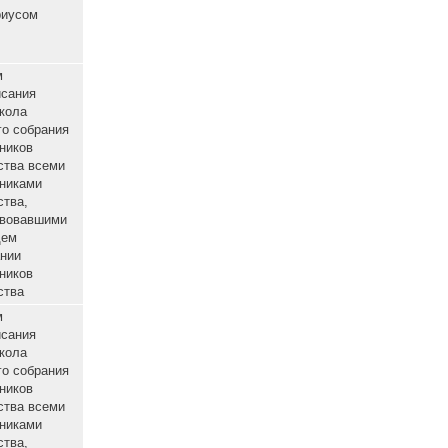
ники
о
Нотариусом
щие
ники
о
Нотариусом
щие
ники
о
Нотариусом
щие
Путем
подписания
протокола
общего собрания
участников
о
общества всеми