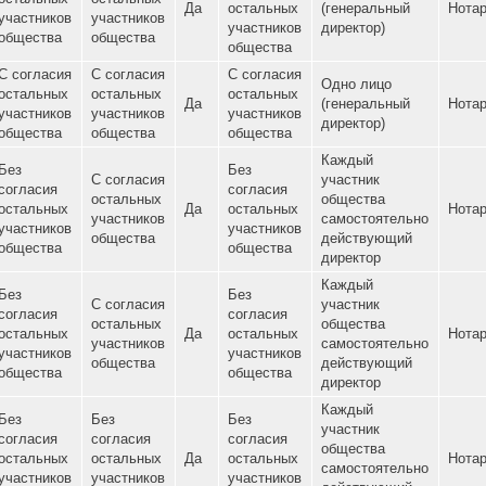
Нет
остальных
остальных
Нет
остальных
(генераль
участников
участников
участников
директор)
общества
общества
общества
Без
С согласия
С согласия
согласия
Одно лиц
остальных
остальных
Нет
Да
остальных
(генераль
участников
участников
участников
директор)
общества
общества
общества
С согласия
С согласия
С согласия
Одно лиц
остальных
остальных
остальных
Нет
Да
(генераль
участников
участников
участников
директор)
общества
общества
общества
Каждый
Без
Без
С согласия
участник
согласия
согласия
остальных
общества
Нет
остальных
Да
остальных
участников
самостоя
участников
участников
общества
действую
общества
общества
директор
Каждый
Без
Без
С согласия
участник
согласия
согласия
остальных
общества
Да
остальных
Да
остальных