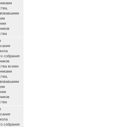
протокола
общего собрания
участников
о
общества всеми
ный
участниками
общества,
участвовавшими
в общем
собрании
участников
общества
Путем
подписания
протокола
общего собрания
участников
о
общества всеми
ный
участниками
общества,
участвовавшими
в общем
собрании