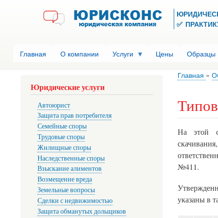
ЮРИДИЧЕС
✅ ПРАКТИКУ
Главная
О компании
Услуги
Цены
Образцы
Главная
О
Юридические услуги
Типов
Автоюрист
Защита прав потребителя
Семейные споры
На этой с
Трудовые споры
скачивания
Жилищные споры
ответствен
Наследственные споры
№411.
Взыскание алиментов
Возмещение вреда
Утвержденн
Земельные вопросы
указаны в 
Сделки с недвижимостью
Защита обманутых дольщиков