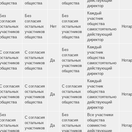
участников
самостоя
участников
участников
общества
действую
общества
общества
директор
Каждый
Без
Без
Без
участник
согласия
согласия
согласия
общества
Нет
остальных
остальных
Да
остальных
самостоя
участников
участников
участников
действую
общества
общества
общества
директор
Каждый
Без
Без
Без
участник
согласия
согласия
согласия
общества
Нет
остальных
остальных
Нет
остальных
самостоя
участников
участников
участников
действую
общества
общества
общества
директор
Каждый
Без
С согласия
С согласия
участник
согласия
остальных
остальных
общества
Нет
Да
остальных
участников
участников
самостоя
участников
общества
общества
действую
общества
директор