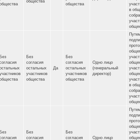
Нет
остальных
Да
остальных
(генераль
участников
участников
участников
директор)
общества
общества
общества
Без
Без
С согласия
согласия
согласия
Одно лиц
остальных
Да
остальных
Да
остальных
(генераль
участников
участников
участников
директор)
общества
общества
общества