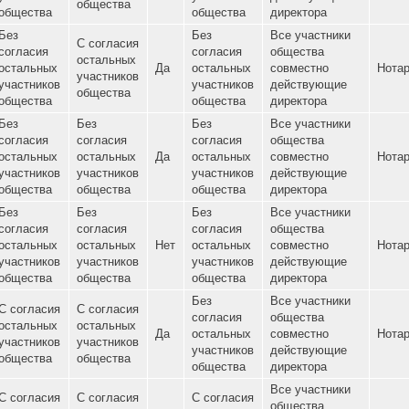
Каждый
С согласия
С согласия
С согласия
участник
остальных
остальных
остальных
общества
Нет
Да
участников
участников
участников
самостоя
общества
общества
общества
действую
директор
Без
Без
Все участ
С согласия
согласия
согласия
общества
остальных
Нет
остальных
Да
остальных
совместн
участников
участников
участников
действую
общества
общества
общества
директора
Без
Без
Все участ
С согласия
согласия
согласия
общества
остальных
Да
остальных
Да
остальных
совместн
участников
участников
участников
действую
общества
общества
общества
директора
Без
Без
Без
Все участ
согласия
согласия
согласия
общества
Нет
остальных
остальных
Да
остальных
совместн
участников
участников
участников
действую
общества
общества
общества
директора