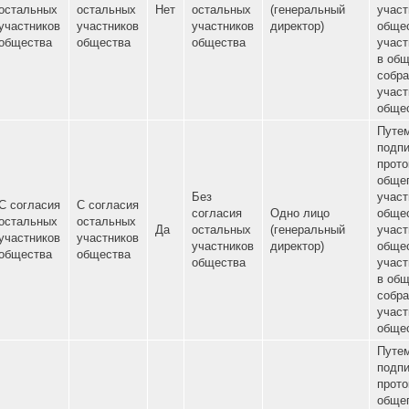
Без
Без
Без
согласия
согласия
согласия
Одно лиц
Нет
остальных
остальных
Да
остальных
(генераль
участников
участников
участников
директор)
общества
общества
общества
Без
Без
Без
согласия
согласия
согласия
Одно лиц
Нет
остальных
остальных
Нет
остальных
(генераль
участников
участников
участников
директор)
общества
общества
общества