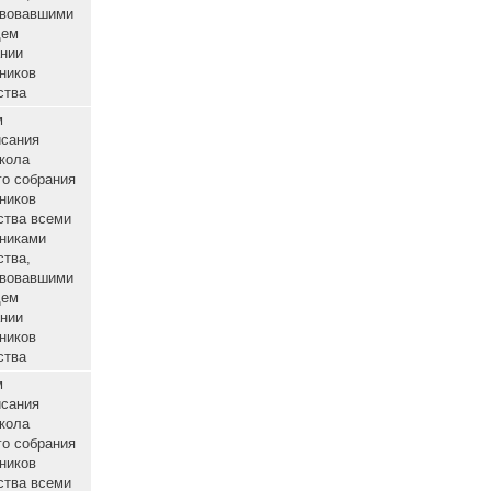
ный
участниками
общества,
участвовавшими
в общем
собрании
участников
общества
Путем
подписания
протокола
общего собрания
участников
о
общества всеми
ный
участниками
общества,
участвовавшими
в общем
собрании
участников
общества
Путем
подписания