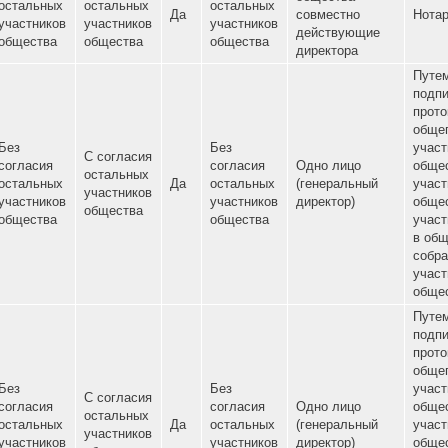
Без
Без
Без
Все участ
согласия
согласия
согласия
общества
Нет
остальных
остальных
Нет
остальных
совместн
участников
участников
участников
действую
общества
общества
общества
директора
Без
Все участ
С согласия
С согласия
согласия
общества
остальных
остальных
Нет
Да
остальных
совместн
участников
участников
участников
действую
общества
общества
общества
директора
Все участ
С согласия
С согласия
С согласия
общества
остальных
остальных
остальных
Нет
Да
совместн
участников
участников
участников
действую
общества
общества
общества
директора
Без
Без
С согласия
согласия
согласия
Одно лиц
остальных