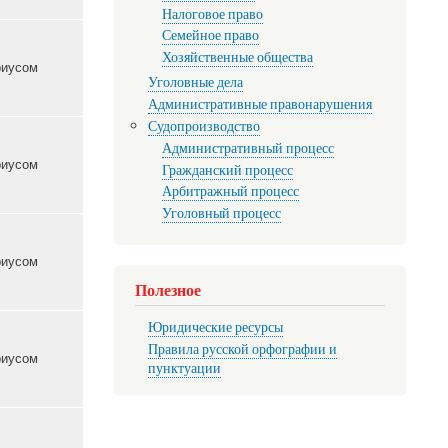
Налоговое право
Семейное право
Хозяйственные общества
7
Уголовные дела
Административные правонарушения
о
Судопроизводство
ный
Нотариусом
Административный процесс
Гражданский процесс
Арбитражный процесс
Уголовный процесс
о
ный
Нотариусом
Полезное
о
Юридические ресурсы
ный
Нотариусом
Правила русской орфографии и
пунктуации
о