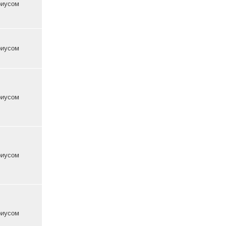
ный
Нотариусом
о
ный
Нотариусом
о
ный
Нотариусом
Нотариусом
тельно
щий
Нотариусом