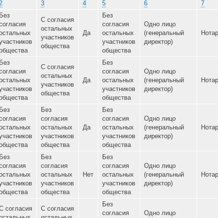
1
2
3
4
5
6
Без
Без
С согласия
согласия
согласия
Одно лиц
остальных
Нет
остальных
Да
остальных
(генераль
участников
участников
участников
директор)
общества
общества
общества
Без
Без
С согласия
согласия
согласия
Одно лиц
остальных
Да
остальных
Да
остальных
(генераль
участников
участников
участников
директор)
общества
общества
общества
Без
Без
Без
согласия
согласия
согласия
Одно лиц
Нет
остальных
остальных
Да
остальных
(генераль
участников
участников
участников
директор)
общества
общества
общества
Без
Без
Без
согласия
согласия
согласия
Одно лиц