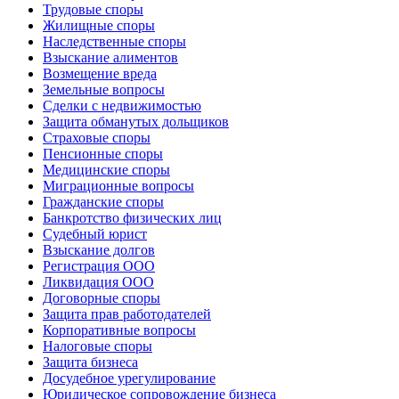
III кв. 2006 г.
3434
3709
2736
3292
Постановление Правительства РФ от 04.12.
Трудовые споры
II кв. 2006 г.
3443
3717
2747
3301
Постановление Правительства РФ от 04.12.
I кв. 2006 г.
3374
3640
2703
3234
Постановление Правительства РФ от 04.12.
IV кв. 2005 г.
3060
3302
2450
2931
Постановление Правительства РФ от 04.12.
Жилищные споры
III кв. 2005 г.
3047
3288
2440
2921
Постановление Правительства РФ от 04.12.
II кв. 2005 г.
3053
3290
2449
2937
Постановление Правительства РФ от 04.12.
Наследственные споры
I кв. 2005 г.
2910
3138
2332
2795
Постановление Правительства РФ от 04.12.
IV кв. 2004 г.
2451
2690
1849
2394
Постановление Правительства РФ от 02.03.
III кв. 2004 г.
2396
2629
1816
2336
Постановление Правительства РФ от 26.11.
Взыскание алиментов
II кв. 2004 г.
2363
2588
1793
2313
Постановление Правительства РФ от 03.09.
I кв. 2004 г.
2293
2502
1747
2259
Постановление Правительства РФ от 03.09.
IV кв. 2003 г.
2143
2341
1625
2113
Постановление Правительства РФ от 12.02.
Возмещение вреда
III кв. 2003 г.
2121
2318
1612
2089
Постановление Правительства РФ от 05.11.
II кв. 2003 г.
2137
2328
1629
2119
Постановление Правительства РФ от 09.08.
I кв. 2003 г.
2047
2228
1554
2039
Постановление Правительства РФ от 12.05.
Земельные вопросы
IV кв. 2002 г.
1893
2065
1432
1880
Постановление Правительства РФ от 06.02.
III кв. 2002 г.
1817
1980
1387
1799
Постановление Правительства РФ от 01.11.
II кв. 2002 г.
1804
1960
1383
1795
Постановление Правительства РФ от 24.08.
Сделки с недвижимостью
I кв. 2002 г.
1719
1865
1313
1722
Постановление Правительства РФ от 25.05.
IV кв. 2001 г.
1574
1711
1197
1570
Постановление Правительства РФ от 08.02.
III кв. 2001 г.
1524
1658
1163
1514
Постановление Правительства РФ от 21.12.
Защита обманутых дольщиков
II кв. 2001 г.
1507
1635
1153
1507
Постановление Правительства РФ от 07.09.
I кв. 2001 г.
1396
1513
1064
1405
Постановление Правительства РФ от 07.09.
IV кв. 2000 г.
1285
1406
962
1272
Постановление Правительства РФ от 09.02.
Страховые споры
III кв. 2000 г.
1234
1350
930
1218
Постановление Правительства РФ от 11.11.
II кв. 2000 г.
1185
1290
894
1182
Постановление Правительства РФ от 11.08.
I кв. 2000 г.
1137,66
1232,28
851,32
1160,66
Постановление Правительства РФ от 31.05.
Пенсионные споры
Медицинские споры
Миграционные вопросы
Гражданские споры
Банкротство физических лиц
Судебный юрист
Взыскание долгов
Регистрация ООО
Ликвидация ООО
Договорные споры
Защита прав работодателей
Корпоративные вопросы
Налоговые споры
Защита бизнеса
Досудебное урегулирование
Юридическое сопровождение бизнеса