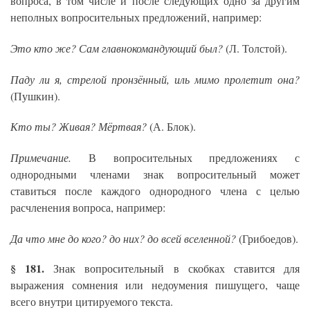
вопроса, в том числе и после следующих одно за другим
неполных вопросительных предложений, например:
Это кто же? Сам главнокомандующий был?
(Л. Толстой).
Паду ли я, стрелой пронзённый, иль мимо пролетит она?
(Пушкин).
Кто ты? Живая? Мёртвая?
(А. Блок).
Примечание.
В вопросительных предложениях с
однородными членами знак вопросительный может
ставиться после каждого однородного члена с целью
расчленения вопроса, например:
Да что мне до кого? до них? до всей вселенной?
(Грибоедов).
§ 181.
Знак вопросительный в скобках ставится для
выражения сомнения или недоумения пишущего, чаще
всего внутри цитируемого текста.